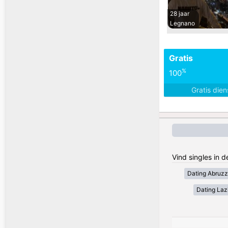
28 jaar
Legnano
Gratis
%
100
Gratis die
Vind singles in d
Dating Abruz
Dating Laz