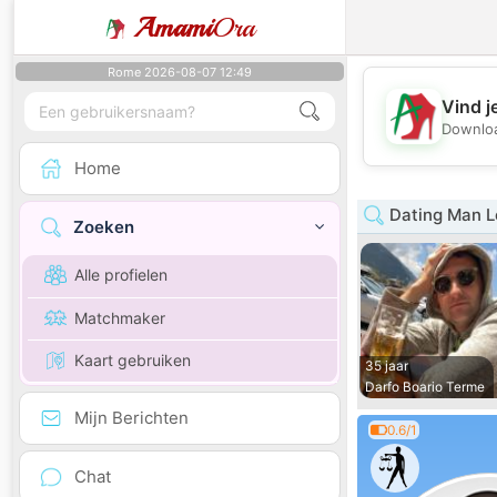
Amami
Ora
Rome 2026-08-07 12:49
Vind j
Downloa
Home
Dating Man L
Zoeken
Alle profielen
Matchmaker
Kaart gebruiken
35 jaar
Darfo Boario Terme
Mijn Berichten
0.6/1
Chat