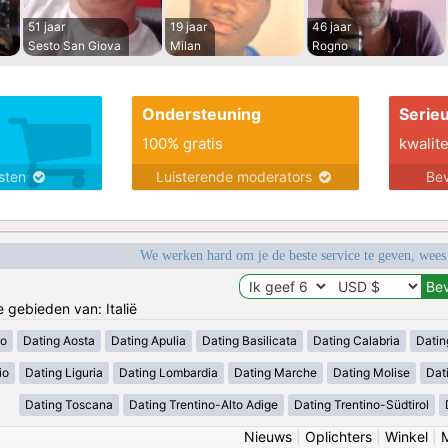
51 jaar
19 jaar
46 jaar
Sesto San Giova
Milan
Rogno
Ondersteuning
Serie
100% gratis
kwalite
nsten
Luisterende moderators
Bev
We werken hard om je de beste service te geven, wees
e gebieden van: Italië
zo
Dating Aosta
Dating Apulia
Dating Basilicata
Dating Calabria
Datin
io
Dating Liguria
Dating Lombardia
Dating Marche
Dating Molise
Dat
Dating Toscana
Dating Trentino-Alto Adige
Dating Trentino-Südtirol
Nieuws
|
Oplichters
|
Winkel
|