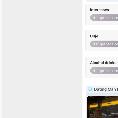
Interesses
Niet gespecific
Uitje
Niet gespecific
Alcohol drinke
Niet gespecific
Dating Man 