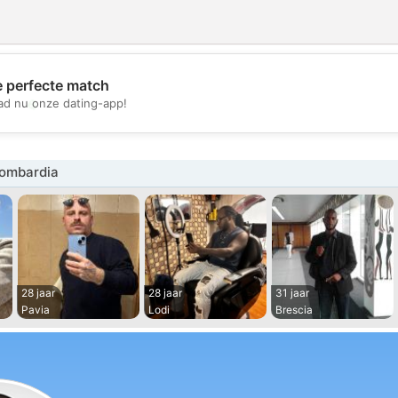
e perfecte match
💖
d nu onze dating-app!
💕
ombardia
28 jaar
28 jaar
31 jaar
Pavia
Lodi
Brescia