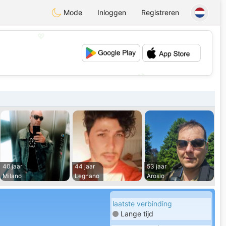
Mode
Inloggen
Registreren
💖
💕
40 jaar
44 jaar
53 jaar
Milano
Legnano
Arosio
laatste verbinding
Lange tijd