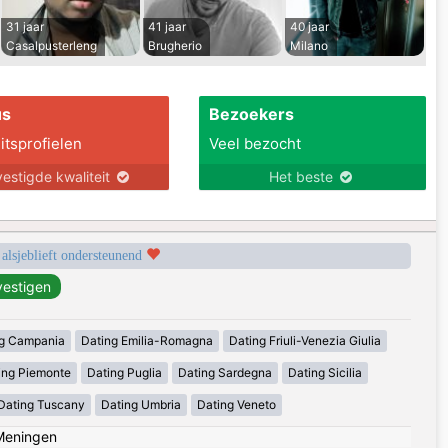
31 jaar
41 jaar
40 jaar
Casalpusterleng
Brugherio
Milano
us
Bezoekers
itsprofielen
Veel bezocht
estigde kwaliteit
Het beste
 alsjeblieft ondersteunend
g Campania
Dating Emilia-Romagna
Dating Friuli-Venezia Giulia
ing Piemonte
Dating Puglia
Dating Sardegna
Dating Sicilia
Dating Tuscany
Dating Umbria
Dating Veneto
Meningen