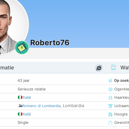
Roberto76
0
rmatie
Wat
43 jaar
Op zoek
Serieuze relatie
Ogenkle
Italië
Haarkle
Lombardia
Romano di Lombardia
,
Lichaam
Italië
Hoogte
Single
Gewich