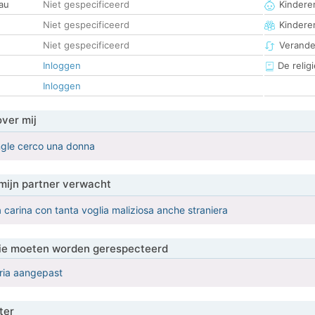
au
Niet gespecificeerd
Kinderen
Niet gespecificeerd
Kindere
Niet gespecificeerd
Verander
Inloggen
De religi
Inloggen
over mij
ngle cerco una donna
mijn partner verwacht
carina con tanta voglia maliziosa anche straniera
 die moeten worden gerespecteerd
eria aangepast
ter