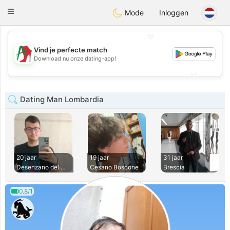
Amami
Ora
Toggle
Mode
Inloggen
navigation
💖
Vind je perfecte match
💖
Download nu onze dating-app!
💕
💕
Dating Man Lombardia
20 jaar
19 jaar
31 jaar
Desenzano del Gard
Cesano Boscone
Brescia
0.8/1