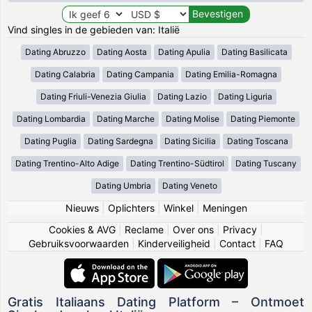
Vind singles in de gebieden van: Italië
Dating Abruzzo
Dating Aosta
Dating Apulia
Dating Basilicata
Dating Calabria
Dating Campania
Dating Emilia-Romagna
Dating Friuli-Venezia Giulia
Dating Lazio
Dating Liguria
Dating Lombardia
Dating Marche
Dating Molise
Dating Piemonte
Dating Puglia
Dating Sardegna
Dating Sicilia
Dating Toscana
Dating Trentino-Alto Adige
Dating Trentino-Südtirol
Dating Tuscany
Dating Umbria
Dating Veneto
Nieuws
|
Oplichters
|
Winkel
|
Meningen
Cookies & AVG
|
Reclame
|
Over ons
|
Privacy
|
Gebruiksvoorwaarden
|
Kinderveiligheid
|
Contact
|
FAQ
Gratis Italiaans Dating Platform – Ontmoet