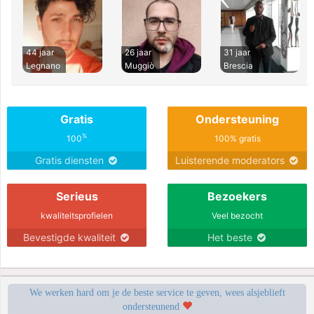
44 jaar
26 jaar
31 jaar
Legnano
Muggiò
Brescia
Gratis
Ondersteuning
%
100
100% gratis
Gratis diensten
Luisterende moderators
Serieus
Bezoekers
kwaliteitsprofielen
Veel bezocht
Bevestigde kwaliteit
Het beste
We werken hard om je de beste service te geven, wees alsjeblieft
ondersteunend