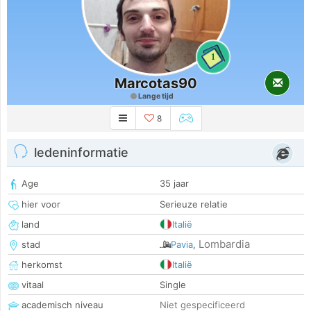
1
Marcotas90
Lange tijd
8
ledeninformatie
Age
35 jaar
hier voor
Serieuze relatie
land
Italië
Lombardia
stad
Pavia
,
herkomst
Italië
vitaal
Single
academisch niveau
Niet gespecificeerd