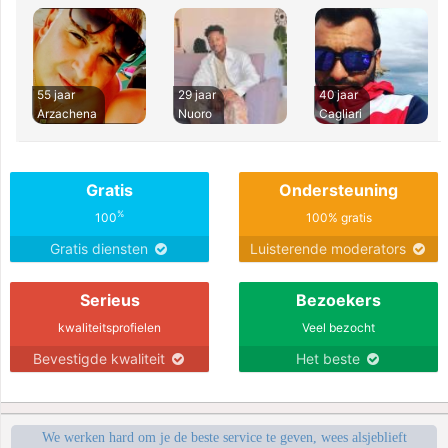
55 jaar
29 jaar
40 jaar
Arzachena
Nuoro
Cagliari
Gratis
Ondersteuning
%
100
100% gratis
Gratis diensten
Luisterende moderators
Serieus
Bezoekers
kwaliteitsprofielen
Veel bezocht
Bevestigde kwaliteit
Het beste
We werken hard om je de beste service te geven, wees alsjeblieft