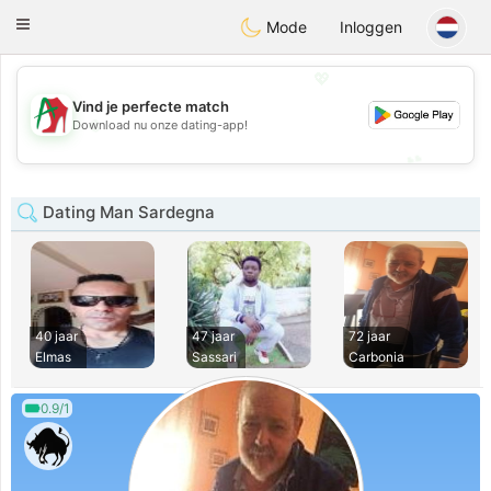
Amami
Ora
Toggle
Mode
Inloggen
navigation
💖
Vind je perfecte match
💖
Download nu onze dating-app!
💕
💕
Dating Man Sardegna
40 jaar
47 jaar
72 jaar
Elmas
Sassari
Carbonia
0.9/1