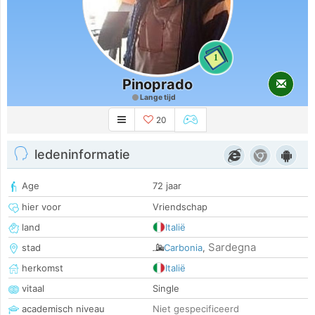
1
Pinoprado
Lange tijd
20
ledeninformatie
Age
72 jaar
hier voor
Vriendschap
land
Italië
Sardegna
stad
Carbonia
,
herkomst
Italië
vitaal
Single
academisch niveau
Niet gespecificeerd