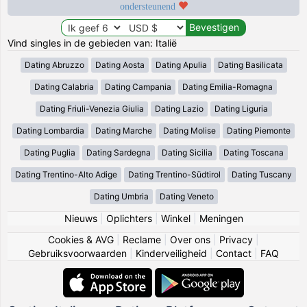
ondersteunend
Vind singles in de gebieden van: Italië
Dating Abruzzo
Dating Aosta
Dating Apulia
Dating Basilicata
Dating Calabria
Dating Campania
Dating Emilia-Romagna
Dating Friuli-Venezia Giulia
Dating Lazio
Dating Liguria
Dating Lombardia
Dating Marche
Dating Molise
Dating Piemonte
Dating Puglia
Dating Sardegna
Dating Sicilia
Dating Toscana
Dating Trentino-Alto Adige
Dating Trentino-Südtirol
Dating Tuscany
Dating Umbria
Dating Veneto
Nieuws
|
Oplichters
|
Winkel
|
Meningen
Cookies & AVG
|
Reclame
|
Over ons
|
Privacy
|
Gebruiksvoorwaarden
|
Kinderveiligheid
|
Contact
|
FAQ