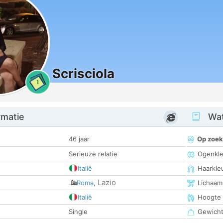
Scrisciola
1
rmatie
Wat
46 jaar
Op zoek
Serieuze relatie
Ogenkle
Italië
Haarkle
Lazio
Roma
,
Lichaam
Italië
Hoogte
Single
Gewich