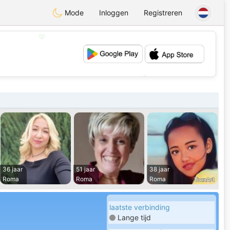
Mode
Inloggen
Registreren
💖
💕
36 jaar
51 jaar
38 jaar
Roma
Roma
Roma
laatste verbinding
Lange tijd