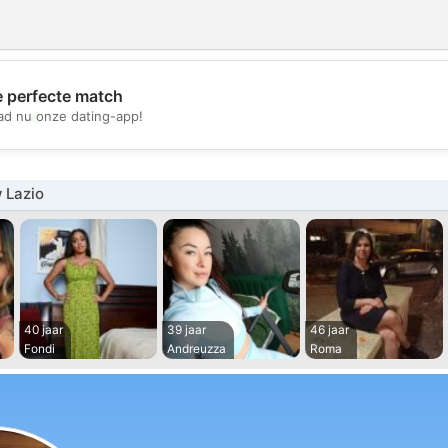
e perfecte match
💖
d nu onze dating-app!
💕
 Lazio
40 jaar
39 jaar
46 jaar
Fondi
Andreuzza
Roma