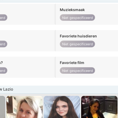
Muzieksmaak
eerd
Niet gespecificeerd
Favoriete huisdieren
eerd
Niet gespecificeerd
n?
Favoriete film
eerd
Niet gespecificeerd
w Lazio