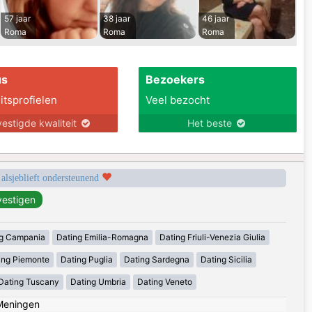
57 jaar
38 jaar
46 jaar
Roma
Roma
Roma
us
Bezoekers
itsprofielen
Veel bezocht
estigde kwaliteit
Het beste
 alsjeblieft ondersteunend
g Campania
Dating Emilia-Romagna
Dating Friuli-Venezia Giulia
ing Piemonte
Dating Puglia
Dating Sardegna
Dating Sicilia
Dating Tuscany
Dating Umbria
Dating Veneto
Meningen