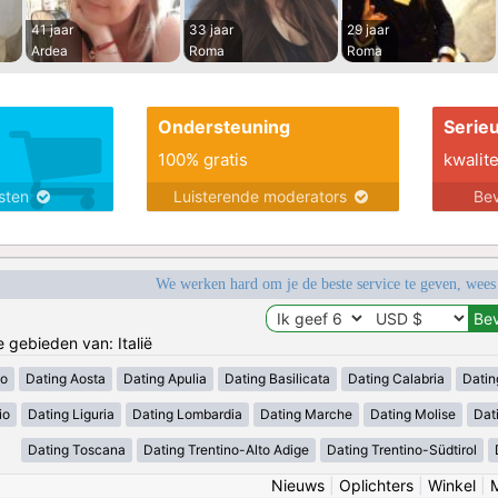
41 jaar
33 jaar
29 jaar
Ardea
Roma
Roma
Ondersteuning
Serie
100% gratis
kwalite
nsten
Luisterende moderators
Bev
We werken hard om je de beste service te geven, wees
e gebieden van: Italië
zo
Dating Aosta
Dating Apulia
Dating Basilicata
Dating Calabria
Datin
io
Dating Liguria
Dating Lombardia
Dating Marche
Dating Molise
Dat
Dating Toscana
Dating Trentino-Alto Adige
Dating Trentino-Südtirol
Nieuws
|
Oplichters
|
Winkel
|