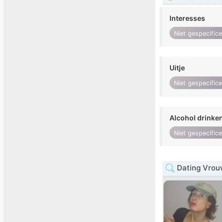
Interesses
Niet gespecific
Uitje
Niet gespecific
Alcohol drinke
Niet gespecific
Dating Vrou