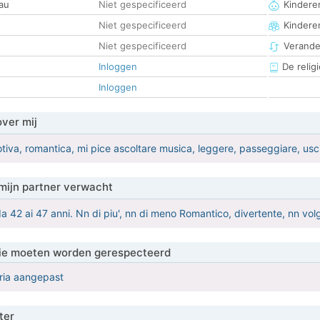
au
Niet gespecificeerd
Kinderen
Niet gespecificeerd
Kindere
Niet gespecificeerd
Verander
Inloggen
De religi
Inloggen
over mij
iva, romantica, mi pice ascoltare musica, leggere, passeggiare, uscir
mijn partner verwacht
42 ai 47 anni. Nn di piu', nn di meno Romantico, divertente, nn volgar
 die moeten worden gerespecteerd
eria aangepast
ter