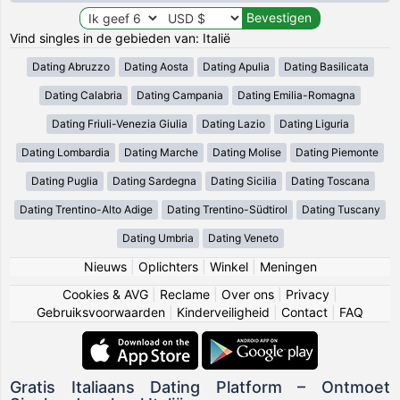
Vind singles in de gebieden van: Italië
Dating Abruzzo
Dating Aosta
Dating Apulia
Dating Basilicata
Dating Calabria
Dating Campania
Dating Emilia-Romagna
Dating Friuli-Venezia Giulia
Dating Lazio
Dating Liguria
Dating Lombardia
Dating Marche
Dating Molise
Dating Piemonte
Dating Puglia
Dating Sardegna
Dating Sicilia
Dating Toscana
Dating Trentino-Alto Adige
Dating Trentino-Südtirol
Dating Tuscany
Dating Umbria
Dating Veneto
Nieuws
|
Oplichters
|
Winkel
|
Meningen
Cookies & AVG
|
Reclame
|
Over ons
|
Privacy
|
Gebruiksvoorwaarden
|
Kinderveiligheid
|
Contact
|
FAQ
Gratis Italiaans Dating Platform – Ontmoet