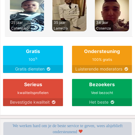
25 jaar
35 jaar
34 jaar
Catanzaro
Lamezia
Cosenza
Gratis
Ondersteuning
%
100
100% gratis
Gratis diensten
Luisterende moderators
Serieus
Bezoekers
kwaliteitsprofielen
Veel bezocht
Bevestigde kwaliteit
Het beste
We werken hard om je de beste service te geven, wees alsjeblieft
ondersteunend