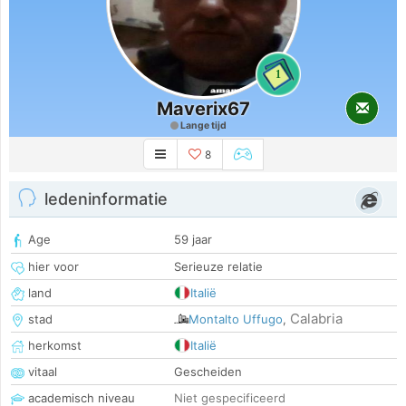
1
Maverix67
Lange tijd
8
ledeninformatie
Age
59 jaar
hier voor
Serieuze relatie
land
Italië
Calabria
stad
Montalto Uffugo
,
herkomst
Italië
vitaal
Gescheiden
academisch niveau
Niet gespecificeerd