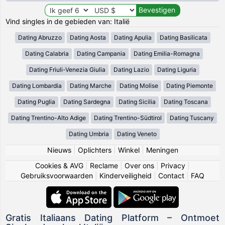
Vind singles in de gebieden van: Italië
Dating Abruzzo
Dating Aosta
Dating Apulia
Dating Basilicata
Dating Calabria
Dating Campania
Dating Emilia-Romagna
Dating Friuli-Venezia Giulia
Dating Lazio
Dating Liguria
Dating Lombardia
Dating Marche
Dating Molise
Dating Piemonte
Dating Puglia
Dating Sardegna
Dating Sicilia
Dating Toscana
Dating Trentino-Alto Adige
Dating Trentino-Südtirol
Dating Tuscany
Dating Umbria
Dating Veneto
Nieuws
|
Oplichters
|
Winkel
|
Meningen
Cookies & AVG
|
Reclame
|
Over ons
|
Privacy
|
Gebruiksvoorwaarden
|
Kinderveiligheid
|
Contact
|
FAQ
Gratis Italiaans Dating Platform – Ontmoet