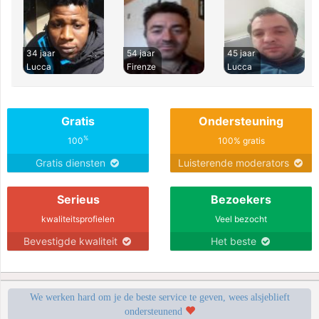
34 jaar
54 jaar
45 jaar
Lucca
Firenze
Lucca
Gratis
Ondersteuning
%
100
100% gratis
Gratis diensten
Luisterende moderators
Serieus
Bezoekers
kwaliteitsprofielen
Veel bezocht
Bevestigde kwaliteit
Het beste
We werken hard om je de beste service te geven, wees alsjeblieft
ondersteunend