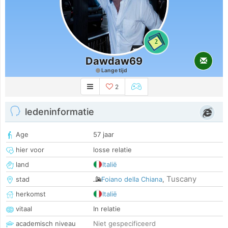
2
Dawdaw69
Lange tijd
2
ledeninformatie
Age
57 jaar
hier voor
losse relatie
land
Italië
Tuscany
stad
Foiano della Chiana
,
herkomst
Italië
vitaal
In relatie
academisch niveau
Niet gespecificeerd