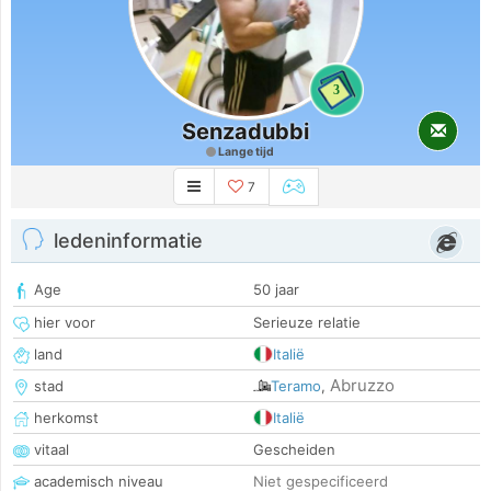
3
Senzadubbi
Lange tijd
7
ledeninformatie
Age
50 jaar
hier voor
Serieuze relatie
land
Italië
Abruzzo
stad
Teramo
,
herkomst
Italië
vitaal
Gescheiden
academisch niveau
Niet gespecificeerd