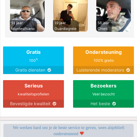
51 jaar
19 jaar
56 jaar
Montesilvano
Guardiagrele
Chieti
Gratis
Ondersteuning
%
100
100% gratis
Gratis diensten
Luisterende moderators
Serieus
Bezoekers
kwaliteitsprofielen
Veel bezocht
Bevestigde kwaliteit
Het beste
We werken hard om je de beste service te geven, wees alsjeblieft
ondersteunend