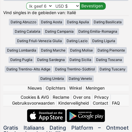
Vind singles in de gebieden van: Italië
Dating Abruzzo
Dating Aosta
Dating Apulia
Dating Basilicata
Dating Calabria
Dating Campania
Dating Emilia-Romagna
Dating Friuli-Venezia Giulia
Dating Lazio
Dating Liguria
Dating Lombardia
Dating Marche
Dating Molise
Dating Piemonte
Dating Puglia
Dating Sardegna
Dating Sicilia
Dating Toscana
Dating Trentino-Alto Adige
Dating Trentino-Südtirol
Dating Tuscany
Dating Umbria
Dating Veneto
Nieuws
|
Oplichters
|
Winkel
|
Meningen
Cookies & AVG
|
Reclame
|
Over ons
|
Privacy
|
Gebruiksvoorwaarden
|
Kinderveiligheid
|
Contact
|
FAQ
Gratis Italiaans Dating Platform – Ontmoet