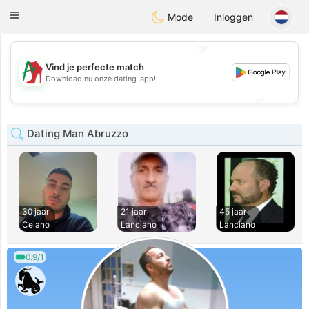
Amami
Ora
Toggle
Mode
Inloggen
navigation
💖
Vind je perfecte match
💖
Download nu onze dating-app!
💕
💕
Dating Man Abruzzo
30 jaar
21 jaar
45 jaar
Celano
Lanciano
Lanciano
0.9/1