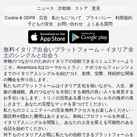
ニュース
|
詐欺師
|
ストア
|
意見
Cookie & GDPR
|
広告
|
私たちについて
|
プライバシー
|
利用規約
|
子どもの安全
|
お問い合わせ
|
よくある質問
無料イタリア出会いプラットフォーム - イタリア全
土のシングルと出会う
本物のつながりのためのイタリアの信頼できるコミュニティへよう
こそ。Amamiora.itはローマからミラノ、ナポリからフィレンツェ
までのイタリア人シングルを結びつけ、友情、交際、持続的な関係
の機会を作り出します。
私たちのプラットフォームはイタリア文化を祝いながら、人生、家
族の価値観、真のつながりを大切にする相性の良い人々を発見する
お手伝いをします。トリノの活気ある通りからパレルモの海岸の美
しさまで、あなたの完璧なマッチを見つけてください。
私たちのコミュニティへの完全無料アクセスをお楽しみください -
購読料や隠れた費用はありません。単純にプロフィールを作成し、
イタリア人シングルを閲覧し、あなたの人生を変える可能性のある
会話を始めてください。
何千ものイタリア人が既に私たちの信頼できるプラットフォームを