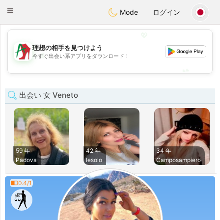
Amami
Ora
Toggle
Mode
ログイン
navigation
💖
理想の相手を見つけよう
💖
今すぐ出会い系アプリをダウンロード！
💕
💕
出会い 女 Veneto
59 年
42 年
34 年
Padova
Iesolo
Camposampiero
0.4/1