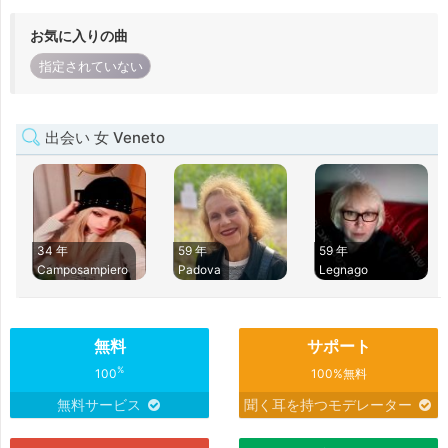
お気に入りの曲
指定されていない
出会い 女 Veneto
34 年
59 年
59 年
Camposampiero
Padova
Legnago
無料
サポート
%
100
100%無料
無料サービス
聞く耳を持つモデレーター