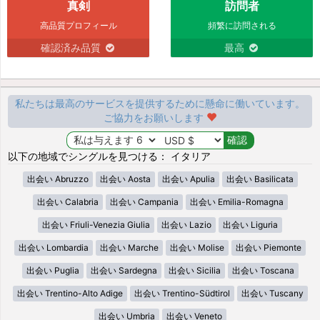
真剣
訪問者
高品質プロフィール
頻繁に訪問される
確認済み品質
最高
私たちは最高のサービスを提供するために懸命に働いています。
ご協力をお願いします
以下の地域でシングルを見つける： イタリア
出会い Abruzzo
出会い Aosta
出会い Apulia
出会い Basilicata
出会い Calabria
出会い Campania
出会い Emilia-Romagna
出会い Friuli-Venezia Giulia
出会い Lazio
出会い Liguria
出会い Lombardia
出会い Marche
出会い Molise
出会い Piemonte
出会い Puglia
出会い Sardegna
出会い Sicilia
出会い Toscana
出会い Trentino-Alto Adige
出会い Trentino-Südtirol
出会い Tuscany
出会い Umbria
出会い Veneto