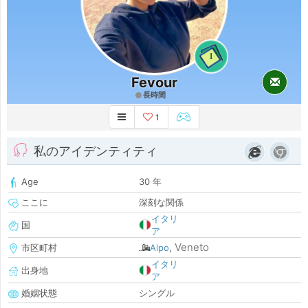
1
Fevour
長時間
1
私のアイデンティティ
Age
30 年
ここに
深刻な関係
イタリ
国
ア
Veneto
市区町村
Alpo
,
イタリ
出身地
ア
婚姻状態
シングル