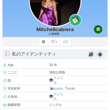
2
Mitchellcabrera
長時間
1
私のアイデンティティ
Age
35 年
ここに
深刻な関係
アメリ
国
カ
Texas
市区町村
Austin
,
アメリ
出身地
カ
婚姻状態
シングル