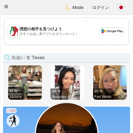
Amami
Ora
Toggle
Mode
ログイン
navigation
💖
理想の相手を見つけよう
💖
今すぐ出会い系アプリをダウンロード！
💕
💕
出会い 女 Texas
61 年
46 年
65 年
Abilene
Houston
Fort Worth
0/1