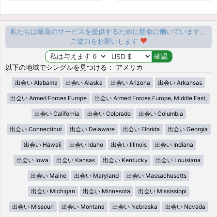
私たちは最高のサービスを提供するために懸命に働いています。
ご協力をお願いします
以下の地域でシングルを見つける： アメリカ
出会い Alabama
出会い Alaska
出会い Arizona
出会い Arkansas
出会い Armed Forces Europe
出会い Armed Forces Europe, Middle East,
出会い California
出会い Colorado
出会い Columbia
出会い Connecticut
出会い Delaware
出会い Florida
出会い Georgia
出会い Hawaii
出会い Idaho
出会い Illinois
出会い Indiana
出会い Iowa
出会い Kansas
出会い Kentucky
出会い Louisiana
出会い Maine
出会い Maryland
出会い Massachusetts
出会い Michigan
出会い Minnesota
出会い Mississippi
出会い Missouri
出会い Montana
出会い Nebraska
出会い Nevada