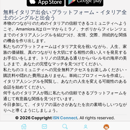
無料イタリア出会いプラットフォーム - イタリア全
土のシングルと出会う
本物のつながりのためのイタリアの信頼できるコミュニティへよう
こそ。Amamiora.itはローマからミラノ、ナポリからフィレンツェ
までのイタリア人シングルを結びつけ、友情、交際、持続的な関係
の機会を作り出します。
私たちのプラットフォームはイタリア文化を祝いながら、人生、家
族の価値観、真のつながりを大切にする相性の良い人々を発見する
お手伝いをします。トリノの活気ある通りからパレルモの海岸の美
しさまで、あなたの完璧なマッチを見つけてください。
私たちのコミュニティへの完全無料アクセスをお楽しみください -
購読料や隠れた費用はありません。単純にプロフィールを作成し、
イタリア人シングルを閲覧し、あなたの人生を変える可能性のある
会話を始めてください。
何千ものイタリア人が既に私たちの信頼できるプラットフォームを
通じて有意義な関係を見つけています。
今日参加して、イタリアの温かさがあなたを次の素晴らしいつなが
りへと導くようにしましょう。
© 2026 Copyright
ISN Connect
.
All rights reserved.