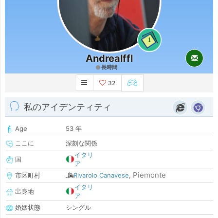
1
Andrealffl
長時間
32
私のアイデンティティ
Age
53 年
ここに
深刻な関係
イタリ
国
ア
Piemonte
市区町村
Rivarolo Canavese
,
イタリ
出身地
ア
婚姻状態
シングル