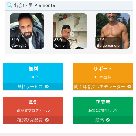
出会い 男 Piemonte
31 年
38 年
37 年
Cavaglià
Torino
Borgomanero
無料
サポート
%
100
100%無料
無料サービス
聞く耳を持つモデレーター
真剣
訪問者
高品質プロフィール
頻繁に訪問される
確認済み品質
最高