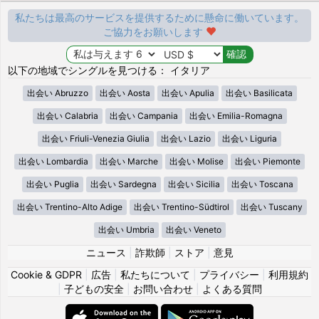
私たちは最高のサービスを提供するために懸命に働いています。
ご協力をお願いします
以下の地域でシングルを見つける： イタリア
出会い Abruzzo
出会い Aosta
出会い Apulia
出会い Basilicata
出会い Calabria
出会い Campania
出会い Emilia-Romagna
出会い Friuli-Venezia Giulia
出会い Lazio
出会い Liguria
出会い Lombardia
出会い Marche
出会い Molise
出会い Piemonte
出会い Puglia
出会い Sardegna
出会い Sicilia
出会い Toscana
出会い Trentino-Alto Adige
出会い Trentino-Südtirol
出会い Tuscany
出会い Umbria
出会い Veneto
ニュース
|
詐欺師
|
ストア
|
意見
Cookie & GDPR
|
広告
|
私たちについて
|
プライバシー
|
利用規約
|
子どもの安全
|
お問い合わせ
|
よくある質問