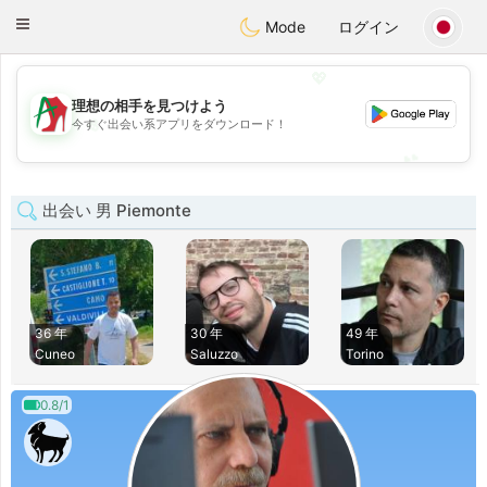
Amami
Ora
Toggle
Mode
ログイン
navigation
💖
理想の相手を見つけよう
💖
今すぐ出会い系アプリをダウンロード！
💕
💕
出会い 男 Piemonte
36 年
30 年
49 年
Cuneo
Saluzzo
Torino
0.8/1