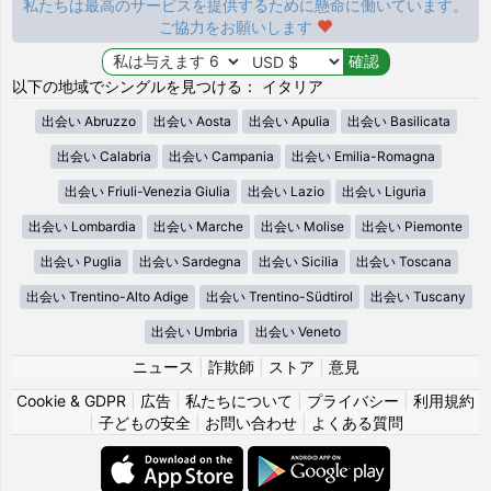
私たちは最高のサービスを提供するために懸命に働いています。
ご協力をお願いします
以下の地域でシングルを見つける： イタリア
出会い Abruzzo
出会い Aosta
出会い Apulia
出会い Basilicata
出会い Calabria
出会い Campania
出会い Emilia-Romagna
出会い Friuli-Venezia Giulia
出会い Lazio
出会い Liguria
出会い Lombardia
出会い Marche
出会い Molise
出会い Piemonte
出会い Puglia
出会い Sardegna
出会い Sicilia
出会い Toscana
出会い Trentino-Alto Adige
出会い Trentino-Südtirol
出会い Tuscany
出会い Umbria
出会い Veneto
ニュース
|
詐欺師
|
ストア
|
意見
Cookie & GDPR
|
広告
|
私たちについて
|
プライバシー
|
利用規約
|
子どもの安全
|
お問い合わせ
|
よくある質問