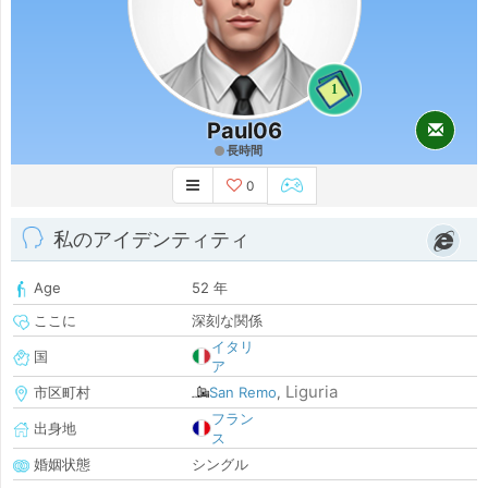
1
Paul06
長時間
0
私のアイデンティティ
Age
52 年
ここに
深刻な関係
イタリ
国
ア
Liguria
市区町村
San Remo
,
フラン
出身地
ス
婚姻状態
シングル