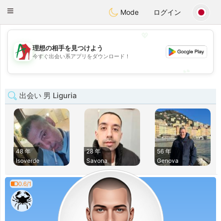
Amami
Ora
Toggle
Mode
ログイン
navigation
💖
理想の相手を見つけよう
💖
今すぐ出会い系アプリをダウンロード！
💕
💕
出会い 男 Liguria
48 年
28 年
56 年
Isoverde
Savona
Genova
0.6/1