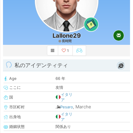
0
Lallone29
長時間
1
私のアイデンティティ
Age
66 年
ここに
友情
イタリ
国
ア
Marche
市区町村
Pesaro
,
イタリ
出身地
ア
婚姻状態
関係あり