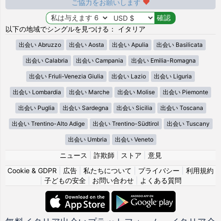
ご協力をお願いします
以下の地域でシングルを見つける： イタリア
出会い Abruzzo
出会い Aosta
出会い Apulia
出会い Basilicata
出会い Calabria
出会い Campania
出会い Emilia-Romagna
出会い Friuli-Venezia Giulia
出会い Lazio
出会い Liguria
出会い Lombardia
出会い Marche
出会い Molise
出会い Piemonte
出会い Puglia
出会い Sardegna
出会い Sicilia
出会い Toscana
出会い Trentino-Alto Adige
出会い Trentino-Südtirol
出会い Tuscany
出会い Umbria
出会い Veneto
ニュース
|
詐欺師
|
ストア
|
意見
Cookie & GDPR
|
広告
|
私たちについて
|
プライバシー
|
利用規約
|
子どもの安全
|
お問い合わせ
|
よくある質問