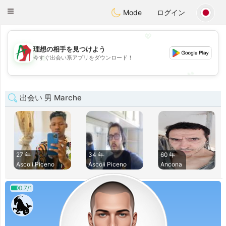
Amami
Ora
Toggle
Mode
ログイン
navigation
💖
理想の相手を見つけよう
💖
今すぐ出会い系アプリをダウンロード！
💕
💕
出会い 男 Marche
27 年
34 年
60 年
Ascoli Piceno
Ascoli Piceno
Ancona
0.7/1