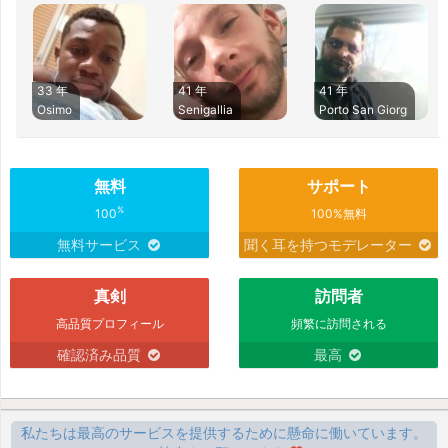
33 年
41 年
41 年
Osimo
Senigallia
Porto San Giorg
無料
サポート
%
100
100%無料
無料サービス
聞く耳を持つモデレーター
真剣
訪問者
高品質プロフィール
頻繁に訪問される
確認済み品質
最高
私たちは最高のサービスを提供するために懸命に働いています。