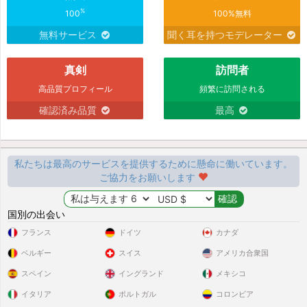
%
100
100%無料
無料サービス
聞く耳を持つモデレーター
真剣
訪問者
高品質プロフィール
頻繁に訪問される
確認済み品質
最高
私たちは最高のサービスを提供するために懸命に働いています。
ご協力をお願いします
国別の出会い
フランス
ドイツ
カナダ
ベルギー
スイス
アメリカ合衆国
スペイン
イングランド
メキシコ
イタリア
ポルトガル
コロンビア