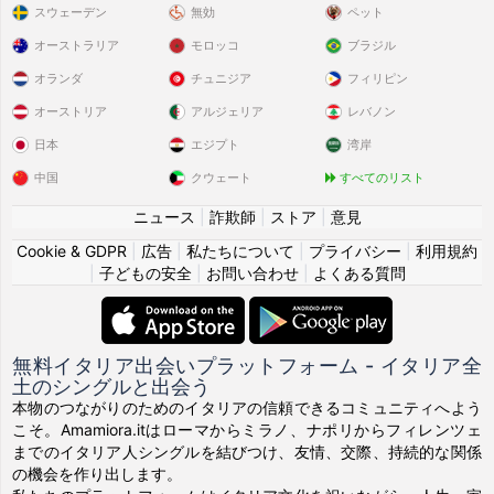
スウェーデン
無効
ペット
オーストラリア
モロッコ
ブラジル
オランダ
チュニジア
フィリピン
オーストリア
アルジェリア
レバノン
日本
エジプト
湾岸
中国
クウェート
すべてのリスト
ニュース
|
詐欺師
|
ストア
|
意見
Cookie & GDPR
|
広告
|
私たちについて
|
プライバシー
|
利用規約
|
子どもの安全
|
お問い合わせ
|
よくある質問
無料イタリア出会いプラットフォーム - イタリア全
土のシングルと出会う
本物のつながりのためのイタリアの信頼できるコミュニティへよう
こそ。Amamiora.itはローマからミラノ、ナポリからフィレンツェ
までのイタリア人シングルを結びつけ、友情、交際、持続的な関係
の機会を作り出します。