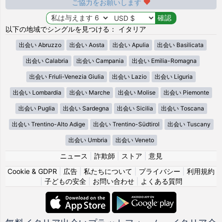
ご協力をお願いします
以下の地域でシングルを見つける： イタリア
出会い Abruzzo
出会い Aosta
出会い Apulia
出会い Basilicata
出会い Calabria
出会い Campania
出会い Emilia-Romagna
出会い Friuli-Venezia Giulia
出会い Lazio
出会い Liguria
出会い Lombardia
出会い Marche
出会い Molise
出会い Piemonte
出会い Puglia
出会い Sardegna
出会い Sicilia
出会い Toscana
出会い Trentino-Alto Adige
出会い Trentino-Südtirol
出会い Tuscany
出会い Umbria
出会い Veneto
ニュース
|
詐欺師
|
ストア
|
意見
Cookie & GDPR
|
広告
|
私たちについて
|
プライバシー
|
利用規約
|
子どもの安全
|
お問い合わせ
|
よくある質問