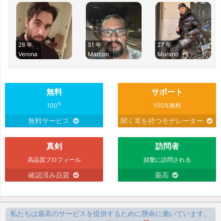
28 年
51 年
27 年
Verona
Marcon
Murano
無料
サポート
%
100
100%無料
無料サービス
聞く耳を持つモデレーター
真剣
訪問者
高品質プロフィール
頻繁に訪問される
確認済み品質
最高
私たちは最高のサービスを提供するために懸命に働いています。