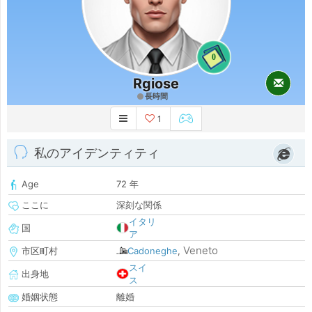
0
Rgiose
長時間
1
私のアイデンティティ
Age
72 年
ここに
深刻な関係
イタリ
国
ア
Veneto
市区町村
Cadoneghe
,
スイ
出身地
ス
婚姻状態
離婚