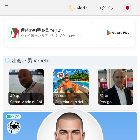
Amami
Ora
Toggle
Mode
ログイン
navigation
💖
理想の相手を見つけよう
💖
今すぐ出会い系アプリをダウンロード！
💕
💕
出会い 男 Veneto
49 年
60 年
57 年
Santa Maria di Sal
Castelnuovo del Ga
Rovigo
0.7/1