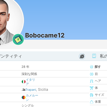
Bobocame12
0
デンティティ
私
28 年
探す
深刻な関係
目
イタリ
ヘア
ア
体
Sicilia
Trapani
,
サイズ
カメルー
ン
体重
シングル