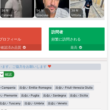
36 年
54 年
38 年
Catania
Siracusa
Vittoria
訪問者
プロフィール
頻繁に訪問される
確認済み品質
最高
います。ご協力をお願いします
Campania
出会い Emilia-Romagna
出会い Friuli-Venezia Giulia
い Piemonte
出会い Puglia
出会い Sardegna
出会い Sicilia
出会い Tuscany
出会い Umbria
出会い Veneto