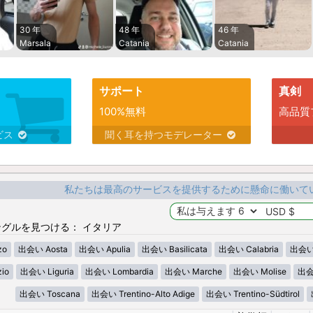
30 年
48 年
46 年
Marsala
Catania
Catania
サポート
真剣
100%無料
高品質
ビス
聞く耳を持つモデレーター
私たちは最高のサービスを提供するために懸命に働いて
グルを見つける： イタリア
zo
出会い Aosta
出会い Apulia
出会い Basilicata
出会い Calabria
出会い 
io
出会い Liguria
出会い Lombardia
出会い Marche
出会い Molise
出会
出会い Toscana
出会い Trentino-Alto Adige
出会い Trentino-Südtirol