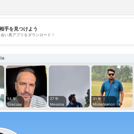
相手を見つけよう
💖
出会い系アプリをダウンロード！
💕
ia
54 年
27 年
31 年
Siracusa
Messina
Misterbianco