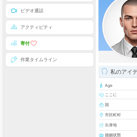
ビデオ通話
アクティビティ
寄付
作業タイムライン
私のアイ
Age
ここに
国
市区町村
出身地
婚姻状態