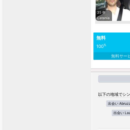
35 年
Catania
無料
%
100
無料サー
以下の地域でシン
出会い Abruz
出会い Laz