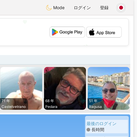
Mode
ログイン
登録
💖
💕
71 年
68 年
51 年
Castelvetrano
Pedara
Ragusa
最後のログイン
長時間