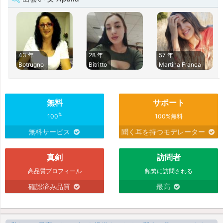
43 年
28 年
57 年
Botrugno
Bitritto
Martina Franca
無料
サポート
%
100
100%無料
無料サービス
聞く耳を持つモデレーター
真剣
訪問者
高品質プロフィール
頻繁に訪問される
確認済み品質
最高