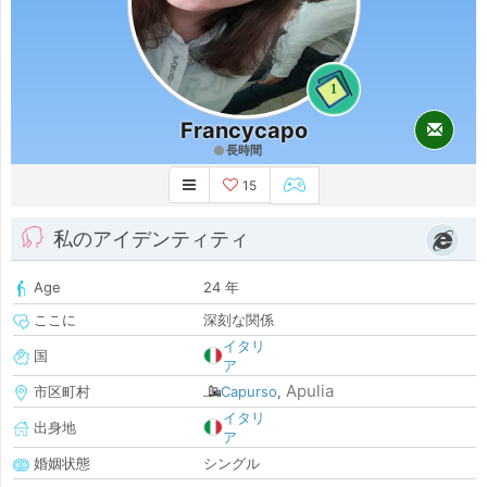
1
Francycapo
長時間
15
私のアイデンティティ
Age
24 年
ここに
深刻な関係
イタリ
国
ア
Apulia
市区町村
Capurso
,
イタリ
出身地
ア
婚姻状態
シングル