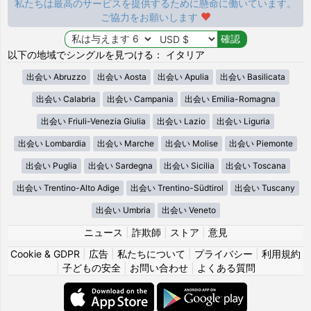
私たちは最高のサービスを提供するために懸命に働いています。
ご協力をお願いします
以下の地域でシングルを見つける： イタリア
出会い Abruzzo
出会い Aosta
出会い Apulia
出会い Basilicata
出会い Calabria
出会い Campania
出会い Emilia-Romagna
出会い Friuli-Venezia Giulia
出会い Lazio
出会い Liguria
出会い Lombardia
出会い Marche
出会い Molise
出会い Piemonte
出会い Puglia
出会い Sardegna
出会い Sicilia
出会い Toscana
出会い Trentino-Alto Adige
出会い Trentino-Südtirol
出会い Tuscany
出会い Umbria
出会い Veneto
ニュース
|
詐欺師
|
ストア
|
意見
Cookie & GDPR
|
広告
|
私たちについて
|
プライバシー
|
利用規約
|
子どもの安全
|
お問い合わせ
|
よくある質問