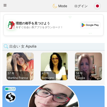
Amami
Ora
Toggle
Mode
ログイン
navigation
💖
理想の相手を見つけよう
💖
今すぐ出会い系アプリをダウンロード！
💕
💕
出会い 女 Apulia
57 年
43 年
58 年
Martina Franca
Botrugno
Foggia
0.7/1