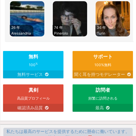
26 年
74 年
36 年
Alessandria
Pinerolo
Turin
無料
サポート
%
100
100%無料
無料サービス
聞く耳を持つモデレーター
真剣
訪問者
高品質プロフィール
頻繁に訪問される
確認済み品質
最高
私たちは最高のサービスを提供するために懸命に働いています。