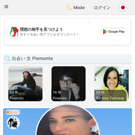
Amami
Ora
Toggle
Mode
ログイン
navigation
💖
理想の相手を見つけよう
💖
今すぐ出会い系アプリをダウンロード！
💕
💕
出会い 女 Piemonte
50 年
74 年
35 年
Pinerolo
Pinerolo
Settimo Torinese
0.6/1