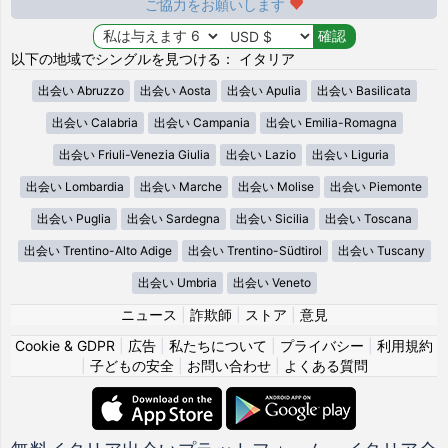
ご協力をお願いします
以下の地域でシングルを見つける： イタリア
出会い Abruzzo
出会い Aosta
出会い Apulia
出会い Basilicata
出会い Calabria
出会い Campania
出会い Emilia-Romagna
出会い Friuli-Venezia Giulia
出会い Lazio
出会い Liguria
出会い Lombardia
出会い Marche
出会い Molise
出会い Piemonte
出会い Puglia
出会い Sardegna
出会い Sicilia
出会い Toscana
出会い Trentino-Alto Adige
出会い Trentino-Südtirol
出会い Tuscany
出会い Umbria
出会い Veneto
ニュース
|
詐欺師
|
ストア
|
意見
Cookie & GDPR
|
広告
|
私たちについて
|
プライバシー
|
利用規約
|
子どもの安全
|
お問い合わせ
|
よくある質問