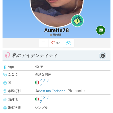
1
Aurel1e78
長時間
37
私のアイデンティティ
Age
40 年
ここに
深刻な関係
イタリ
国
ア
Piemonte
市区町村
Settimo Torinese
,
イタリ
出身地
ア
婚姻状態
シングル