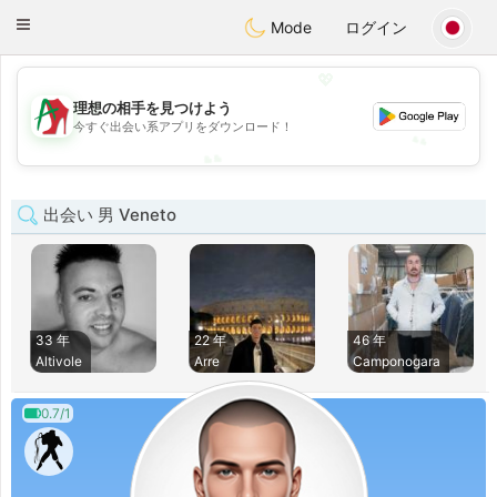
Amami
Ora
Toggle
Mode
ログイン
navigation
💖
💖
理想の相手を見つけよう
今すぐ出会い系アプリをダウンロード！
💕
💕
出会い 男 Veneto
33 年
22 年
46 年
Altivole
Arre
Camponogara
0.7/1