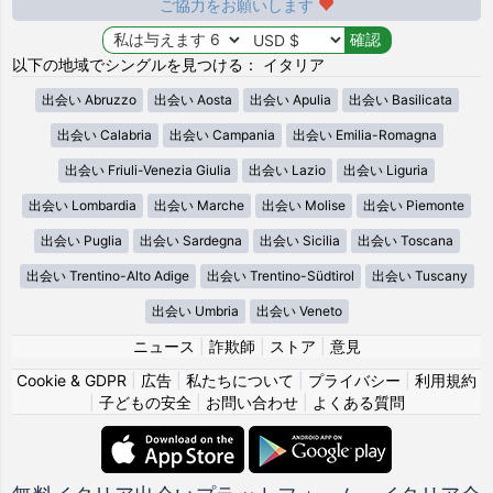
ご協力をお願いします
以下の地域でシングルを見つける： イタリア
出会い Abruzzo
出会い Aosta
出会い Apulia
出会い Basilicata
出会い Calabria
出会い Campania
出会い Emilia-Romagna
出会い Friuli-Venezia Giulia
出会い Lazio
出会い Liguria
出会い Lombardia
出会い Marche
出会い Molise
出会い Piemonte
出会い Puglia
出会い Sardegna
出会い Sicilia
出会い Toscana
出会い Trentino-Alto Adige
出会い Trentino-Südtirol
出会い Tuscany
出会い Umbria
出会い Veneto
ニュース
|
詐欺師
|
ストア
|
意見
Cookie & GDPR
|
広告
|
私たちについて
|
プライバシー
|
利用規約
|
子どもの安全
|
お問い合わせ
|
よくある質問