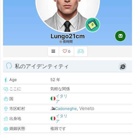
0
Lungo21cm
長時間
0
私のアイデンティティ
Age
52 年
ここに
気軽な関係
イタリ
国
ア
Veneto
市区町村
Cadoneghe
,
イタリ
出身地
ア
婚姻状態
複雑です