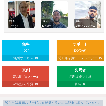
57 年
38 年
25 年
Rovigo
Mestre
Vittorio Veneto
無料
サポート
%
100
100%無料
無料サービス
聞く耳を持つモデレーター
真剣
訪問者
高品質プロフィール
頻繁に訪問される
確認済み品質
最高
私たちは最高のサービスを提供するために懸命に働いています。