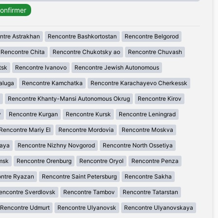
ntre Astrakhan
Rencontre Bashkortostan
Rencontre Belgorod
Rencontre Chita
Rencontre Chukotsky ao
Rencontre Chuvash
tsk
Rencontre Ivanovo
Rencontre Jewish Autonomous
aluga
Rencontre Kamchatka
Rencontre Karachayevo Cherkessk
Rencontre Khanty-Mansi Autonomous Okrug
Rencontre Kirov
y
Rencontre Kurgan
Rencontre Kursk
Rencontre Leningrad
Rencontre Mariy El
Rencontre Mordovia
Rencontre Moskva
kaya
Rencontre Nizhny Novgorod
Rencontre North Ossetiya
msk
Rencontre Orenburg
Rencontre Oryol
Rencontre Penza
ntre Ryazan
Rencontre Saint Petersburg
Rencontre Sakha
encontre Sverdlovsk
Rencontre Tambov
Rencontre Tatarstan
Rencontre Udmurt
Rencontre Ulyanovsk
Rencontre Ulyanovskaya