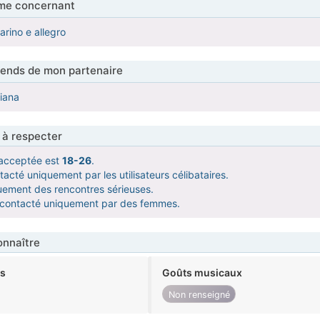
me concernant
rino e allegro
tends de mon partenaire
liana
 à respecter
acceptée est
18-26
.
acté uniquement par les utilisateurs célibataires.
uement des rencontres sérieuses.
e contacté uniquement par des femmes.
nnaître
ts
Goûts musicaux
Non renseigné