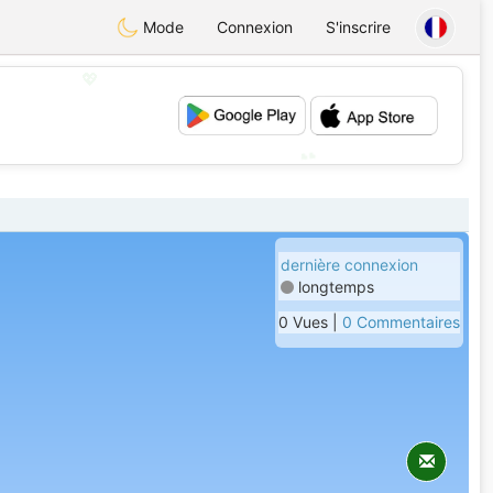
Mode
Connexion
S'inscrire
💖
💕
dernière connexion
longtemps
0 Vues |
0 Commentaires