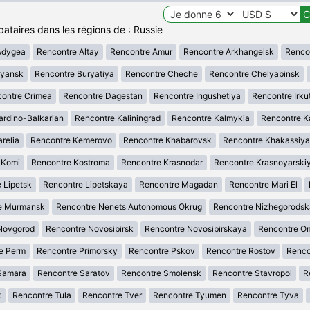
bataires dans les régions de : Russie
Adygea
Rencontre Altay
Rencontre Amur
Rencontre Arkhangelsk
Renco
ryansk
Rencontre Buryatiya
Rencontre Cheche
Rencontre Chelyabinsk
ontre Crimea
Rencontre Dagestan
Rencontre Ingushetiya
Rencontre Irku
ardino-Balkarian
Rencontre Kaliningrad
Rencontre Kalmykia
Rencontre K
relia
Rencontre Kemerovo
Rencontre Khabarovsk
Rencontre Khakassiya
 Komi
Rencontre Kostroma
Rencontre Krasnodar
Rencontre Krasnoyarski
 Lipetsk
Rencontre Lipetskaya
Rencontre Magadan
Rencontre Mari El
e Murmansk
Rencontre Nenets Autonomous Okrug
Rencontre Nizhegorods
Novgorod
Rencontre Novosibirsk
Rencontre Novosibirskaya
Rencontre O
e Perm
Rencontre Primorsky
Rencontre Pskov
Rencontre Rostov
Renco
Samara
Rencontre Saratov
Rencontre Smolensk
Rencontre Stavropol
R
k
Rencontre Tula
Rencontre Tver
Rencontre Tyumen
Rencontre Tyva