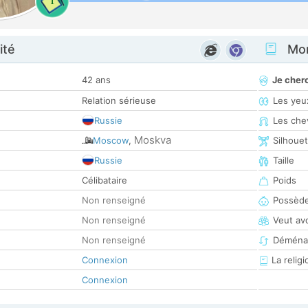
1
ité
Mon
42 ans
Je cher
Relation sérieuse
Les yeu
Russie
Les che
Moskva
Moscow
,
Silhoue
Russie
Taille
Célibataire
Poids
Non renseigné
Possède
Non renseigné
Veut av
Non renseigné
Déména
Connexion
La religi
Connexion