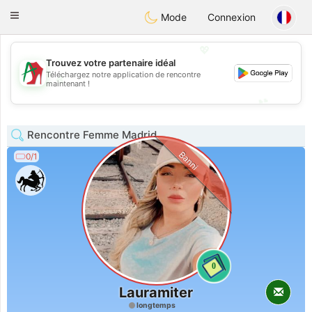
Amami
Ora
Toggle
Mode
Connexion
navigation
💖
Trouvez votre partenaire idéal
Téléchargez notre application de rencontre
💖
maintenant !
💕
💕
Rencontre Femme Madrid
Banni
0/1
0
Lauramiter
longtemps