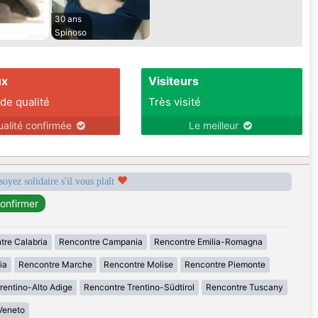
30 ans
Spinoso
ux
Visiteurs
 de qualité
Très visité
ualité confirmée
Le meilleur
soyez solidaire s'il vous plaît
tre Calabria
Rencontre Campania
Rencontre Emilia-Romagna
ia
Rencontre Marche
Rencontre Molise
Rencontre Piemonte
rentino-Alto Adige
Rencontre Trentino-Südtirol
Rencontre Tuscany
Veneto