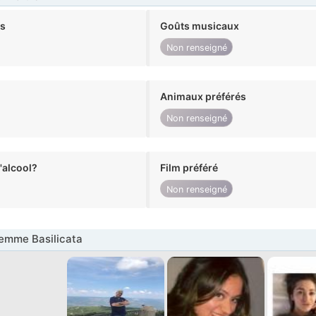
ts
Goûts musicaux
Non renseigné
Animaux préférés
Non renseigné
alcool?
Film préféré
Non renseigné
emme Basilicata