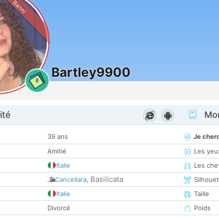
Banni
Bartley9900
0
ité
Mon
39 ans
Je cher
Amitié
Les yeu
Italie
Les che
Basilicata
Cancellara
,
Silhoue
Italie
Taille
Divorcé
Poids