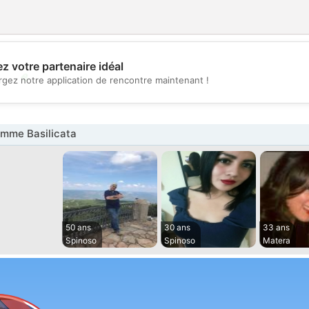
z votre partenaire idéal
💖
rgez notre application de rencontre maintenant !
💕
mme Basilicata
50 ans
30 ans
33 ans
Spinoso
Spinoso
Matera