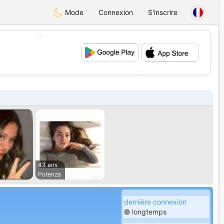
Mode
Connexion
S'inscrire
💖
💕
43 ans
Potenza
dernière connexion
longtemps