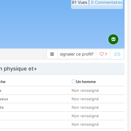
81 Vues |
0 Commentaires
signaler ce profil?
7
 physique et+
che
Un homme
x
Non renseigné
veux
Non renseigné
tte
Non renseigné
Non renseigné
Non renseigné