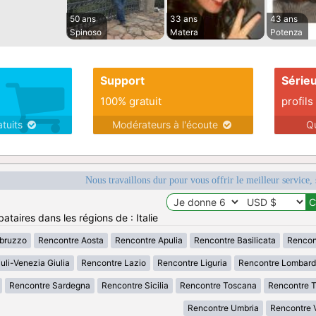
50 ans
33 ans
43 ans
Spinoso
Matera
Potenza
Support
Série
100% gratuit
profils
atuits
Modérateurs à l'écoute
Q
Nous travaillons dur pour vous offrir le meilleur service, 
ataires dans les régions de : Italie
bruzzo
Rencontre Aosta
Rencontre Apulia
Rencontre Basilicata
Rencon
uli-Venezia Giulia
Rencontre Lazio
Rencontre Liguria
Rencontre Lombard
Rencontre Sardegna
Rencontre Sicilia
Rencontre Toscana
Rencontre T
Rencontre Umbria
Rencontre 