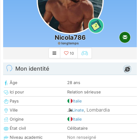
2
Nicola786
longtemps
10
Mon identité
Âge
28 ans
Ici pour
Relation sérieuse
Pays
Italie
Lombardia
Ville
Linate
,
Origine
Italie
État civil
Célibataire
Niveau academic
Non renseigné