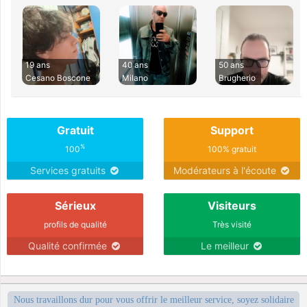
19 ans
40 ans
50 ans
Cesano Boscone
Milano
Brugherio
Gratuit
Support
%
100
100% gratuit
Services gratuits
Modérateurs à l'écoute
Sérieux
Visiteurs
profils de qualité
Très visité
Qualité confirmée
Le meilleur
Nous travaillons dur pour vous offrir le meilleur service, soyez solidaire