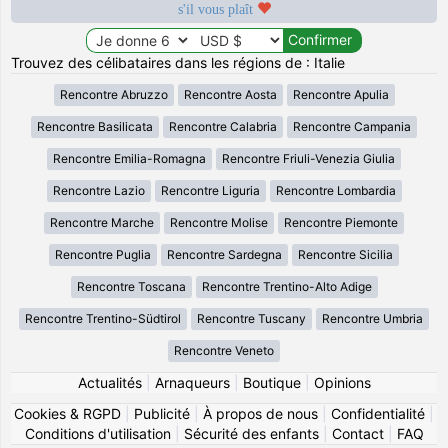
s'il vous plaît
Trouvez des célibataires dans les régions de : Italie
Rencontre Abruzzo
Rencontre Aosta
Rencontre Apulia
Rencontre Basilicata
Rencontre Calabria
Rencontre Campania
Rencontre Emilia-Romagna
Rencontre Friuli-Venezia Giulia
Rencontre Lazio
Rencontre Liguria
Rencontre Lombardia
Rencontre Marche
Rencontre Molise
Rencontre Piemonte
Rencontre Puglia
Rencontre Sardegna
Rencontre Sicilia
Rencontre Toscana
Rencontre Trentino-Alto Adige
Rencontre Trentino-Südtirol
Rencontre Tuscany
Rencontre Umbria
Rencontre Veneto
Actualités
|
Arnaqueurs
|
Boutique
|
Opinions
Cookies & RGPD
|
Publicité
|
À propos de nous
|
Confidentialité
|
Conditions d'utilisation
|
Sécurité des enfants
|
Contact
|
FAQ