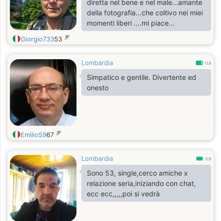
diretta nel bene e nel male...amante
della fotografia...che coltivo nei miei
momenti liberi ....mi piace
camminare in mezzo alla natura...
岁
Giorgio733
53
Lombardia
0.8
Simpatico e gentile. Divertente ed
onesto
岁
Emilio59
67
Lombardia
0.9
Sono 53, single,cerco amiche x
relazione seria,iniziando con chat,
ecc ecc,,,,,poi si vedrà