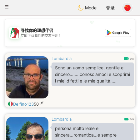
Amami
Ora
Toggle
Mode
登录
navigation
💖
💖
寻找你的理想伴侣
立即下载我们的交友应用！
💕
💕
Lombardia
0.8
Sono un uomo semplice, gentile e
sincero........conosciamoci e scoprirai
i miei difetti e le mie qualità.....
岁
Delfino123
50
Lombardia
0.9
persona molto leale e
sincera...romantica...e sempre