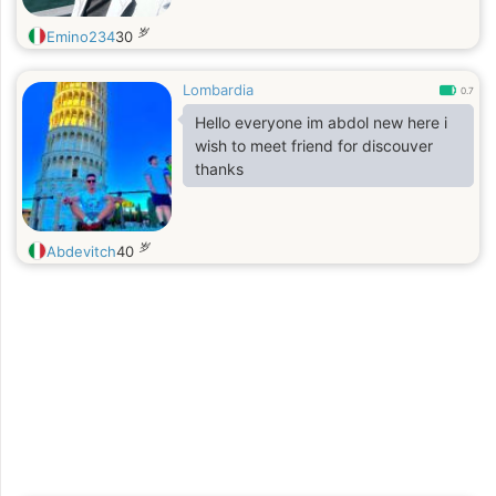
岁
Emino234
30
Lombardia
0.7
Hello everyone im abdol new here i
wish to meet friend for discouver
thanks
岁
Abdevitch
40