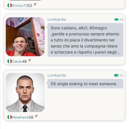
岁
Enrico73
52
Lombardia
0.9
Sono castano, alto1, 80magro
,gentile e premuroso sempre attento
a tutto mi piace il divertimento nel
senso che amo la compagnia ridere
e scherzare e rispetto i pareri degli
altri, ho a cuore le persone di valore
岁
Carav
48
Lombardia
0.7
56 single looking to meet someone
岁
Newhere
56