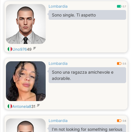
Lombardia
0.7
Sono single. Ti aspetto
岁
Uno976
49
Lombardia
0.5
Sono una ragazza amichevole e
adorabile.
岁
Antonela8
31
Lombardia
0.6
I’m not looking for something serious