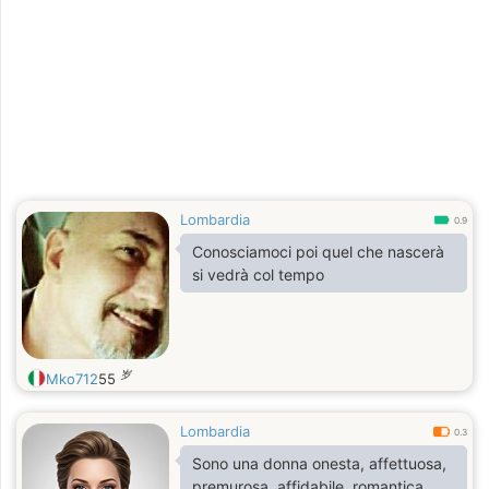
Lombardia
0.9
Conosciamoci poi quel che nascerà
si vedrà col tempo
岁
Mko712
55
Lombardia
0.3
Sono una donna onesta, affettuosa,
premurosa, affidabile, romantica,