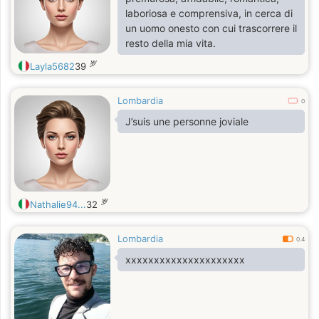
laboriosa e comprensiva, in cerca di
un uomo onesto con cui trascorrere il
resto della mia vita.
岁
Layla5682
39
Lombardia
0
J’suis une personne joviale
岁
Nathalie94...
32
Lombardia
0.4
xxxxxxxxxxxxxxxxxxxxx