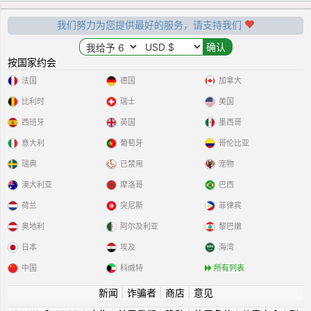
我们努力为您提供最好的服务，请支持我们
按国家约会
法国
德国
加拿大
比利时
瑞士
美国
西班牙
英国
墨西哥
意大利
葡萄牙
哥伦比亚
瑞典
已禁用
宠物
澳大利亚
摩洛哥
巴西
荷兰
突尼斯
菲律宾
奥地利
阿尔及利亚
黎巴嫩
日本
埃及
海湾
中国
科威特
所有列表
新闻
|
诈骗者
|
商店
|
意见