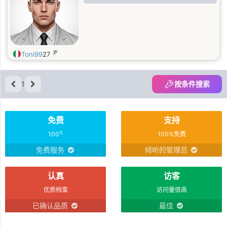
岁
Toni99
27
1
按条件搜索
免费
支持
%
100
100%免费
免费服务
倾听的管理员
认真
访客
优质档案
访问量很高
已确认品质
最佳