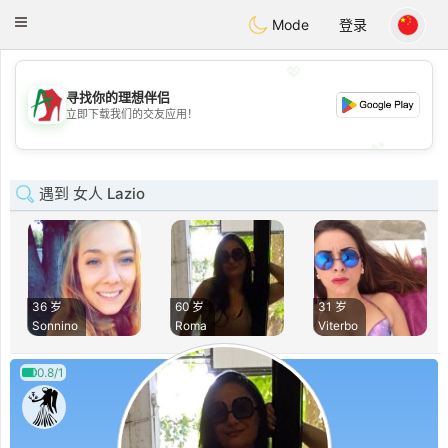
Amami
Ora
Toggle
Mode
登录
navigation
💖
寻找你的理想伴侣
💖
立即下载我们的交友应用！
💕
💕
遇到 女人 Lazio
36 岁
60 岁
31 岁
Sonnino
Roma
Viterbo
0.8/1