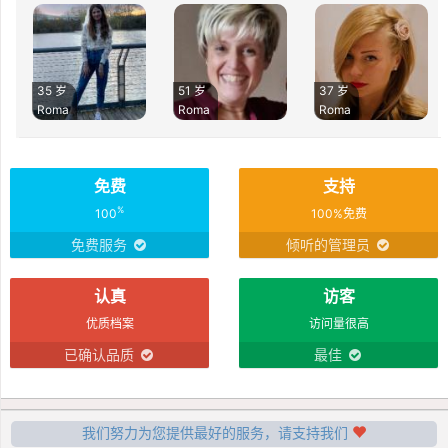
35 岁
51 岁
37 岁
Roma
Roma
Roma
免费
支持
%
100
100%免费
免费服务
倾听的管理员
认真
访客
优质档案
访问量很高
已确认品质
最佳
我们努力为您提供最好的服务，请支持我们