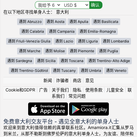
在以下地区寻找单身人士： 意大利
遇到 Abruzzo
遇到 Aosta
遇到 Apulia
遇到 Basilicata
遇到 Calabria
遇到 Campania
遇到 Emilia-Romagna
遇到 Friuli-Venezia Giulia
遇到 Lazio
遇到 Liguria
遇到 Lombardia
遇到 Marche
遇到 Molise
遇到 Piemonte
遇到 Puglia
遇到 Sardegna
遇到 Sicilia
遇到 Toscana
遇到 Trentino-Alto Adige
遇到 Trentino-Südtirol
遇到 Tuscany
遇到 Umbria
遇到 Veneto
新闻
|
诈骗者
|
商店
|
意见
Cookie和GDPR
|
广告
|
关于我们
|
隐私
|
使用条款
|
儿童安全
|
联
系我们
|
常见问题
免费意大利交友平台 - 遇见全意大利的单身人士
欢迎来到意大利值得信赖的真挚联系社区。Amamiora.it汇集从罗马
到米兰，从那不勒斯到佛罗伦萨的意大利单身人士，为友谊、陪伴和