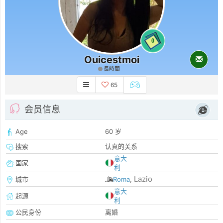
0
Ouicestmoi
長時間
65
会员信息
Age
60 岁
搜索
认真的关系
意大
国家
利
Lazio
城市
Roma
,
意大
起源
利
公民身份
离婚