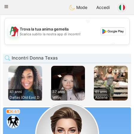
Amami
Ora
Toggle
Mode
Accedi
navigation
💖
Trova la tua anima gemella
💖
Scarica subito la nostra app di incontri!
💕
💕
Incontri Donna Texas
41 anni
37 anni
61 anni
Dallas (Old East D
Willis
Abilene
0.4/1