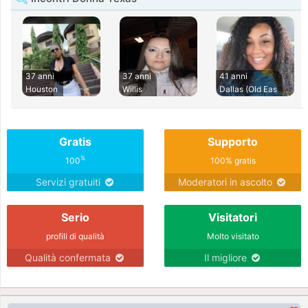
37 anni
37 anni
41 anni
Houston
Willis
Dallas (Old Eas
Gratis
Supporto
%
100
100% gratis
Servizi gratuiti
Moderatori in ascolto
Serio
Visitatori
profili di qualità
Molto visitato
Qualità confermata
Il migliore