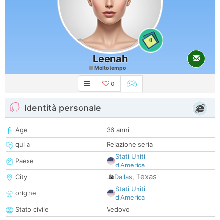
0
Leenah
Molto tempo
0
Identità personale
Age
36 anni
qui a
Relazione seria
Stati Uniti
Paese
d'America
Texas
City
Dallas
,
Stati Uniti
origine
d'America
Stato civile
Vedovo