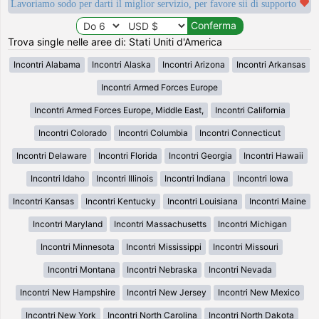
Lavoriamo sodo per darti il miglior servizio, per favore sii di supporto
Trova single nelle aree di: Stati Uniti d'America
Incontri Alabama
Incontri Alaska
Incontri Arizona
Incontri Arkansas
Incontri Armed Forces Europe
Incontri Armed Forces Europe, Middle East,
Incontri California
Incontri Colorado
Incontri Columbia
Incontri Connecticut
Incontri Delaware
Incontri Florida
Incontri Georgia
Incontri Hawaii
Incontri Idaho
Incontri Illinois
Incontri Indiana
Incontri Iowa
Incontri Kansas
Incontri Kentucky
Incontri Louisiana
Incontri Maine
Incontri Maryland
Incontri Massachusetts
Incontri Michigan
Incontri Minnesota
Incontri Mississippi
Incontri Missouri
Incontri Montana
Incontri Nebraska
Incontri Nevada
Incontri New Hampshire
Incontri New Jersey
Incontri New Mexico
Incontri New York
Incontri North Carolina
Incontri North Dakota