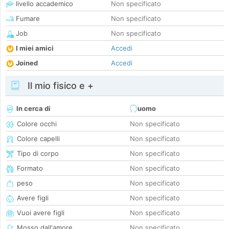
livello accademico
Non specificato
Fumare
Non specificato
Job
Non specificato
I miei amici
Accedi
Joined
Accedi
Il mio fisico e +
In cerca di
uomo
Colore occhi
Non specificato
Colore capelli
Non specificato
Tipo di corpo
Non specificato
Formato
Non specificato
peso
Non specificato
Avere figli
Non specificato
Vuoi avere figli
Non specificato
Mosso dall'amore
Non specificato