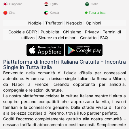
Giappone
Egitto
Golfo
Cina
Kuwait
Tutta la lista
Notizie
|
Truffatori
|
Negozio
|
Opinioni
Cookie e GDPR
|
Pubblicità
|
Chi siamo
|
Privacy
|
Termini di
utilizzo
|
Sicurezza dei minori
|
Contatto
|
FAQ
Piattaforma di Incontri Italiana Gratuita – Incontra
Single in Tutta Italia
Benvenuto nella comunità di fiducia d'Italia per connessioni
autentiche. Amamiora.it riunisce single italiani da Roma a Milano,
da Napoli a Firenze, creando opportunità per amicizia,
compagnia e relazioni durature.
La nostra piattaforma celebra la cultura italiana mentre ti aiuta a
scoprire persone compatibili che apprezzano la vita, i valori
familiari e le connessioni genuine. Dalle strade vivaci di Torino
alla bellezza costiera di Palermo, trova il tuo partner perfetto.
Goditi l'accesso completamente gratuito alla nostra comunità –
nessuna tariffa di abbonamento o costi nascosti. Semplicemente