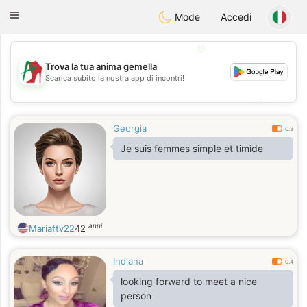
Amami
Ora
Toggle
Mode
Accedi
navigation
💖
Trova la tua anima gemella
Scarica subito la nostra app di incontri!
💖
💕
💕
Georgia
0.3
Je suis femmes simple et timide
anni
Mariaftv22
42
Indiana
0.4
looking forward to meet a nice
person