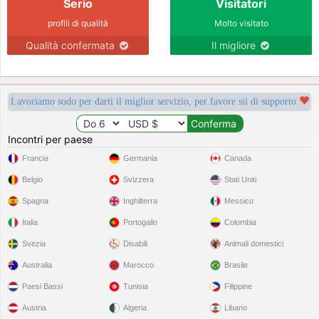
Serio
Visitatori
profili di qualità
Molto visitato
Qualità confermata
Il migliore
Lavoriamo sodo per darti il miglior servizio, per favore sii di supporto
Incontri per paese
Francia
Germania
Canada
Belgio
Svizzera
Stati Uniti
Spagna
Inghilterra
Messico
Italia
Portogallo
Colombia
Svezia
Disabili
Animali domestici
Australia
Marocco
Brasile
Paesi Bassi
Tunisia
Filippine
Austria
Algeria
Libano