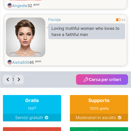
anni
Angedie
32
Florida
0.3
Loving truthful woman who loves to
have a faithful man
anni
Aisha500
45
1
Cerca per criteri
Gratis
Supporto
%
100
100% gratis
Servizi gratuiti
Moderatori in ascolto