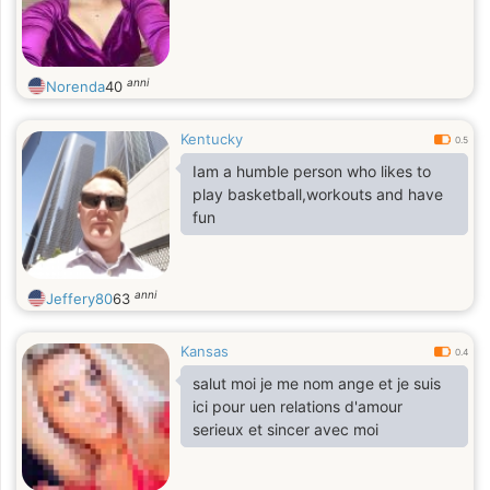
anni
Norenda
40
Kentucky
0.5
Iam a humble person who likes to
play basketball,workouts and have
fun
anni
Jeffery80
63
Kansas
0.4
salut moi je me nom ange et je suis
ici pour uen relations d'amour
serieux et sincer avec moi