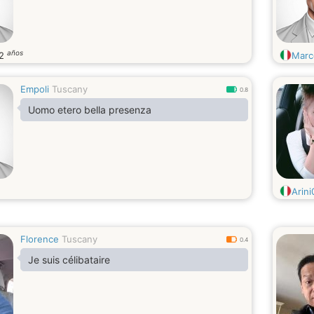
años
2
Marc
Empoli
Tuscany
0.8
Uomo etero bella presenza
Arini
Florence
Tuscany
0.4
Je suis célibataire