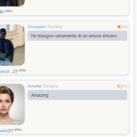
años
51
Grosseto
Tuscany
0.4
Ho bisogno veramente di un amore sincero
años
rioll...
21
Antella
Tuscany
0.2
Amazing
años
adel
27