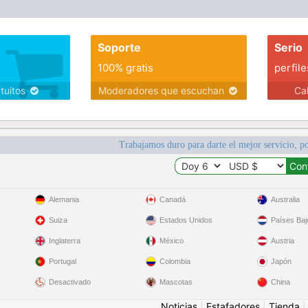
Soporte
Serio
100% gratis
perfile
atuitos
Moderadores que escuchan
Ca
Trabajamos duro para darte el mejor servicio, po
Alemania
Canadá
Australia
Suiza
Estados Unidos
Países Baj
Inglaterra
México
Austria
Portugal
Colombia
Japón
Desactivado
Mascotas
China
Noticias
|
Estafadores
|
Tienda