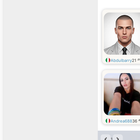
a
Abdulbarry
21
Andrea688
36
1