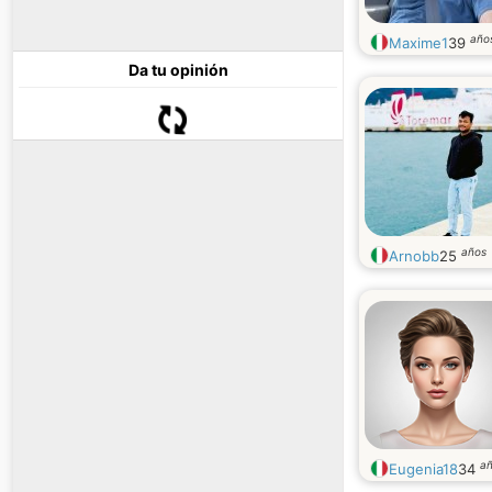
año
Maxime1
39
Da tu opinión
años
Arnobb
25
a
Eugenia18
34