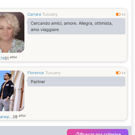
Carrara
Tuscany
0.5
Cercando amici, amore. Allegra, ottimista,
amo viaggiare
años
i74
51
Florence
Tuscany
0.4
Partner
años
araqi...
28
Buscar por criterios