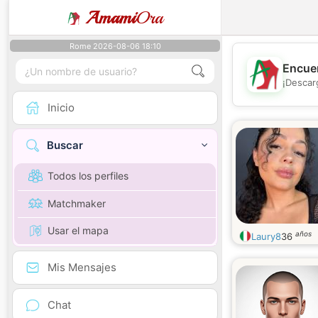
Amami
Ora
Rome 2026-08-06 18:10
Encuen
¡Descar
Inicio
Buscar
Todos los perfiles
Matchmaker
Usar el mapa
años
Laury8
36
Mis Mensajes
Chat