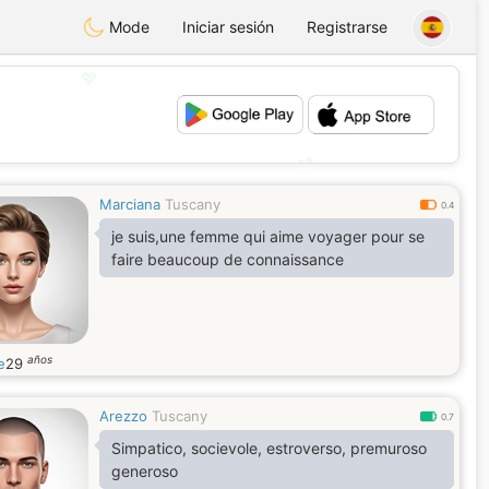
Mode
Iniciar sesión
Registrarse
💖
💕
Marciana
Tuscany
0.4
je suis,une femme qui aime voyager pour se
faire beaucoup de connaissance
años
e
29
Arezzo
Tuscany
0.7
Simpatico, socievole, estroverso, premuroso
generoso