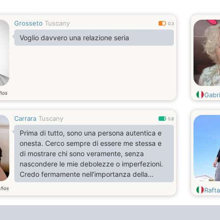
Grosseto
Tuscany
0.3
Voglio davvero una relazione seria
ños
Gabr
Carrara
Tuscany
0.8
Prima di tutto, sono una persona autentica e
onesta. Cerco sempre di essere me stessa e
di mostrare chi sono veramente, senza
nascondere le mie debolezze o imperfezioni.
Credo fermamente nell'importanza della
trasparenza e dell'apertura in qualsiasi
años
Rafta
relazione, poiché ciò permette di costruire un
legame di fiducia forte e duraturo.