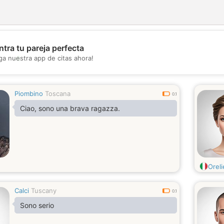
tra tu pareja perfecta
💖
ga nuestra app de citas ahora!
💕
Piombino
Toscana
0.1
Ciao, sono una brava ragazza.
Oreli
Calci
Tuscany
0.1
Sono serio