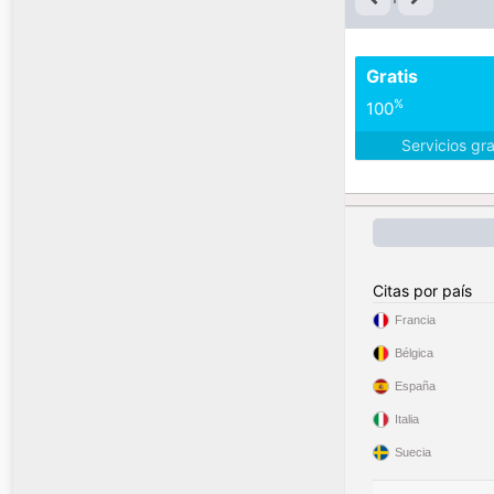
Gratis
%
100
Servicios gr
Citas por país
Francia
Bélgica
España
Italia
Suecia