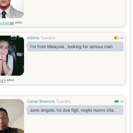
años
o240
36
Albinia
Tuscany
0.4
I'm from Malaysia , looking for serious man
años
0
27
Campi Bisenzio
Tuscany
0.9
sono singolo. ho due figli, voglio nuovo vita,