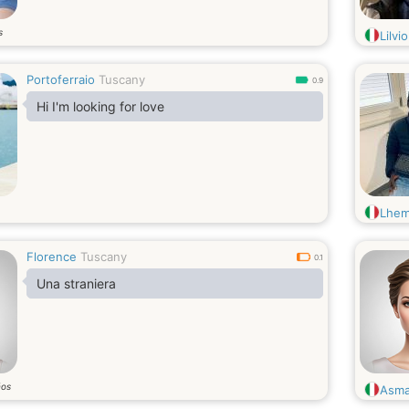
s
Lilvio
Portoferraio
Tuscany
0.9
Hi I'm looking for love
Lhema
Florence
Tuscany
0.1
Una straniera
ños
Asma