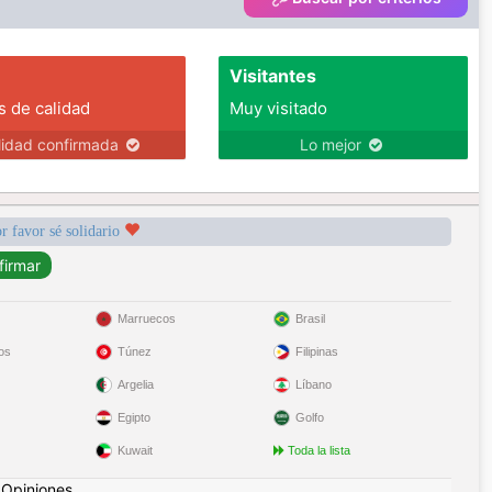
Visitantes
s de calidad
Muy visitado
lidad confirmada
Lo mejor
r favor sé solidario
Marruecos
Brasil
os
Túnez
Filipinas
Argelia
Líbano
Egipto
Golfo
Kuwait
Toda la lista
|
Opiniones