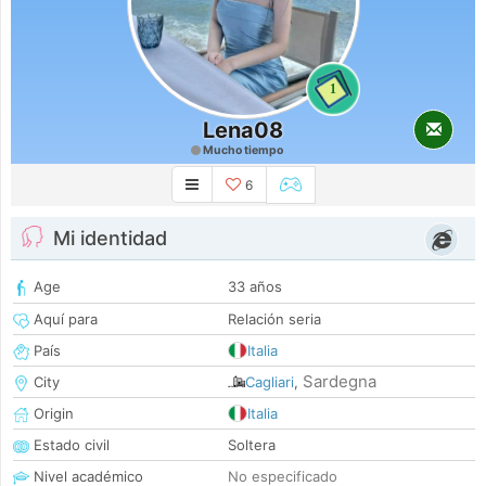
1
Lena08
Mucho tiempo
6
Mi identidad
Age
33 años
Aquí para
Relación seria
País
Italia
Sardegna
City
Cagliari
,
Origin
Italia
Estado civil
Soltera
Nivel académico
No especificado