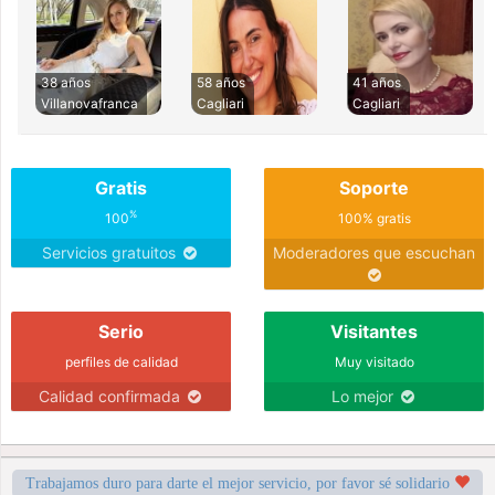
38 años
58 años
41 años
Villanovafranca
Cagliari
Cagliari
Gratis
Soporte
%
100
100% gratis
Servicios gratuitos
Moderadores que escuchan
Serio
Visitantes
perfiles de calidad
Muy visitado
Calidad confirmada
Lo mejor
Trabajamos duro para darte el mejor servicio, por favor sé solidario