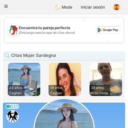
Amami
Ora
Toggle
Mode
Iniciar sesión
navigation
💖
Encuentra tu pareja perfecta
💖
¡Descarga nuestra app de citas ahora!
💕
💕
Citas Mujer Sardegna
33 años
58 años
39 años
Cagliari
Cagliari
Arzachena
0.7/1