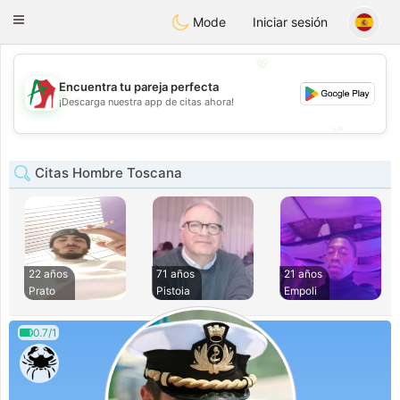
Amami
Ora
Toggle
Mode
Iniciar sesión
navigation
💖
Encuentra tu pareja perfecta
💖
¡Descarga nuestra app de citas ahora!
💕
💕
Citas Hombre Toscana
22 años
71 años
21 años
Prato
Pistoia
Empoli
0.7/1