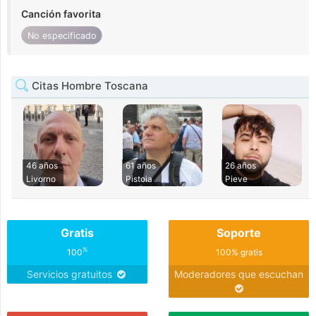
Canción favorita
No especificado
Citas Hombre Toscana
46 años
61 años
26 años
Livorno
Pistoia
Pieve
Gratis
Soporte
%
100
100% gratis
Servicios gratuitos
Moderadores que escuchan