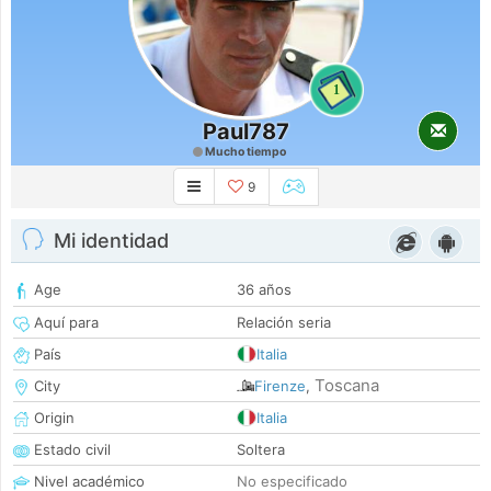
1
Paul787
Mucho tiempo
9
Mi identidad
Age
36 años
Aquí para
Relación seria
País
Italia
Toscana
City
Firenze
,
Origin
Italia
Estado civil
Soltera
Nivel académico
No especificado