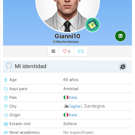
0
Gianni10
Mucho tiempo
0
Mi identidad
Age
65 años
Aquí para
Amistad
País
Italia
Sardegna
City
Cagliari
,
Origin
Italia
Estado civil
Soltera
Nivel académico
No especificado