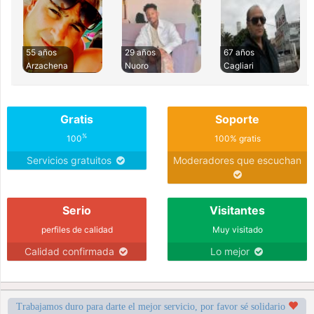
55 años
29 años
67 años
Arzachena
Nuoro
Cagliari
Gratis
Soporte
%
100
100% gratis
Servicios gratuitos
Moderadores que escuchan
Serio
Visitantes
perfiles de calidad
Muy visitado
Calidad confirmada
Lo mejor
Trabajamos duro para darte el mejor servicio, por favor sé solidario