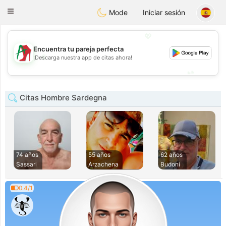
Amami
Ora
Toggle
Mode
Iniciar sesión
navigation
💖
Encuentra tu pareja perfecta
💖
¡Descarga nuestra app de citas ahora!
💕
💕
Citas Hombre Sardegna
74 años
55 años
62 años
Sassari
Arzachena
Budoni
0.4/1