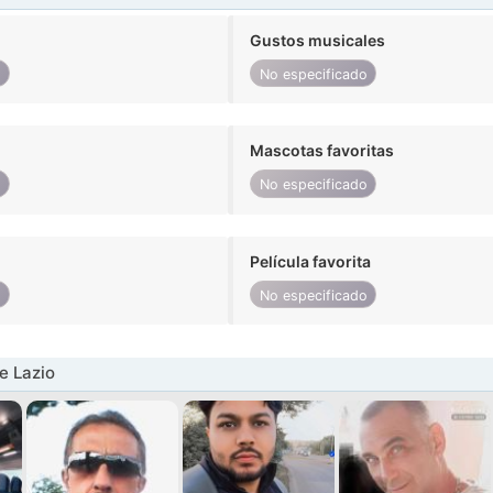
Gustos musicales
o
No especificado
Mascotas favoritas
o
No especificado
Película favorita
o
No especificado
e Lazio