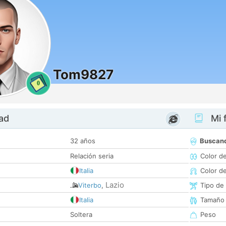
Tom9827
0
dad
Mi f
32 años
Buscan
Relación seria
Color d
Italia
Color d
Lazio
Viterbo
,
Tipo de
Italia
Tamaño
Soltera
Peso