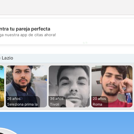
💖
tra tu pareja perfecta
ga nuestra app de citas ahora!
💕
 Lazio
26 años
36 años
20 años
Seleziona prima la
Tivoli
Roma