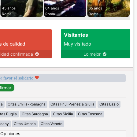
45 años
64 años
65 años
Roma
Roma
Roma
Visitantes
s de calidad
Muy visitado
lidad confirmada
Lo mejor
r favor sé solidario
ia
Citas Emilia-Romagna
Citas Friuli-Venezia Giulia
Citas Lazio
tas Puglia
Citas Sardegna
Citas Sicilia
Citas Toscana
scany
Citas Umbria
Citas Veneto
|
Opiniones