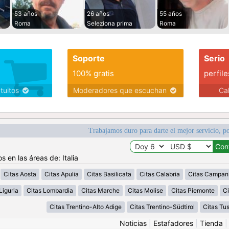
53 años
26 años
55 años
Roma
Seleziona prima
Roma
Soporte
Serio
100% gratis
perfile
atuitos
Moderadores que escuchan
Ca
Trabajamos duro para darte el mejor servicio, po
s en las áreas de: Italia
Citas Aosta
Citas Apulia
Citas Basilicata
Citas Calabria
Citas Campan
Liguria
Citas Lombardia
Citas Marche
Citas Molise
Citas Piemonte
Ci
Citas Trentino-Alto Adige
Citas Trentino-Südtirol
Citas Tu
Noticias
|
Estafadores
|
Tienda