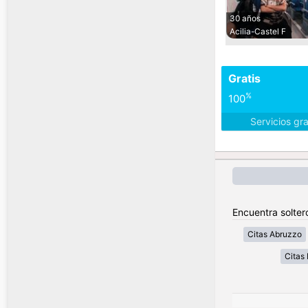
30 años
Acilia-Castel F
Gratis
%
100
Servicios gr
Encuentra soltero
Citas Abruzzo
Citas 