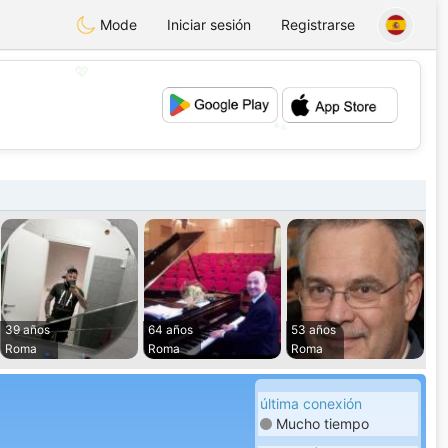
Mode
Iniciar sesión
Registrarse
💖
💕
39 años
64 años
53 años
Roma
Roma
Roma
última conexión
Mucho tiempo