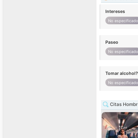
Intereses
No especificad
Paseo
No especificad
Tomar alcohol?
No especificad
Citas Hombr