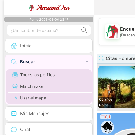
Amami
Ora
Rome 2026-08-06 23:17
Encuen
¡Descar
Inicio
Citas Hombre
Buscar
Todos los perfiles
Matchmaker
Usar el mapa
65 años
Roma
Mis Mensajes
0/1
Chat