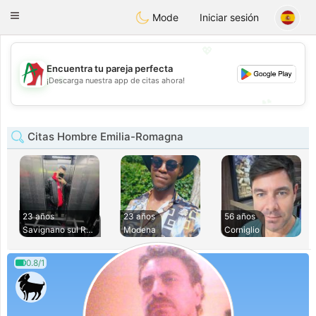
Amami
Ora
Toggle
Mode
Iniciar sesión
navigation
💖
Encuentra tu pareja perfecta
💖
¡Descarga nuestra app de citas ahora!
💕
💕
Citas Hombre Emilia-Romagna
23 años
23 años
56 años
Savignano sul Rubi
Modena
Corniglio
0.8/1