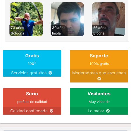
73 años
30 años
56 años
Bologna
Imola
Blogna
Gratis
Soporte
%
100
100% gratis
Servicios gratuitos
Moderadores que escuchan
Serio
Visitantes
perfiles de calidad
Muy visitado
Calidad confirmada
Lo mejor