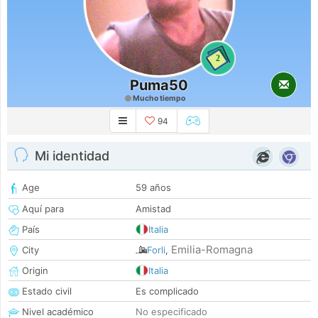
2
Puma50
Mucho tiempo
94
Mi identidad
Age
59 años
Aquí para
Amistad
País
Italia
Emilia-Romagna
City
Forli
,
Origin
Italia
Estado civil
Es complicado
Nivel académico
No especificado