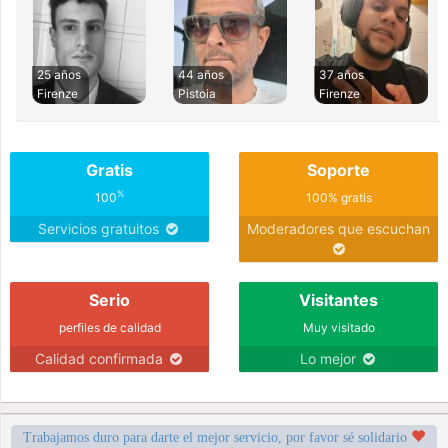
25 años
44 años
37 años
Firenze
Pistoia
Firenze
Gratis
Soporte
%
100
100% gratis
Servicios gratuitos
Moderadores que escuchan
Serio
Visitantes
perfiles de calidad
Muy visitado
Calidad confirmada
Lo mejor
Trabajamos duro para darte el mejor servicio, por favor sé solidario