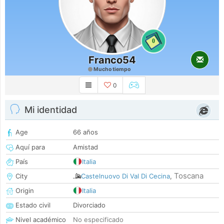
0
Franco54
Mucho tiempo
0
Mi identidad
Age
66 años
Aquí para
Amistad
País
Italia
Toscana
City
Castelnuovo Di Val Di Cecina
,
Origin
Italia
Estado civil
Divorciado
Nivel académico
No especificado