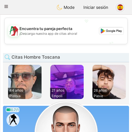
Amami
Ora
Toggle
Mode
Iniciar sesión
navigation
💖
Encuentra tu pareja perfecta
💖
¡Descarga nuestra app de citas ahora!
💕
💕
Citas Hombre Toscana
44 años
21 años
26 años
Pistoia
Empoli
Pieve
0.7/1