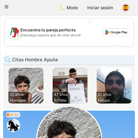
Amami
Ora
Toggle
Mode
Iniciar sesión
navigation
💖
Encuentra tu pareja perfecta
💖
¡Descarga nuestra app de citas ahora!
💕
💕
Citas Hombre Apulia
22 años
47 años
51 años
Monopoli
Brindisi
Foggia
0.6/1