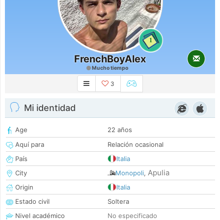
1
FrenchBoyAlex
Mucho tiempo
3
Mi identidad
Age
22 años
Aquí para
Relación ocasional
País
Italia
Apulia
City
Monopoli
,
Origin
Italia
Estado civil
Soltera
Nivel académico
No especificado