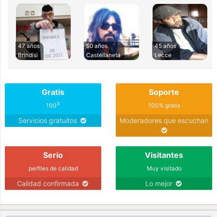
47 años
50 años
45 años
Brindisi
Castellaneta
Lecce
Gratis
Soporte
%
100
100% gratis
Servicios gratuitos
Moderadores que escuchan
Serio
Visitantes
perfiles de calidad
Muy visitado
Calidad confirmada
Lo mejor