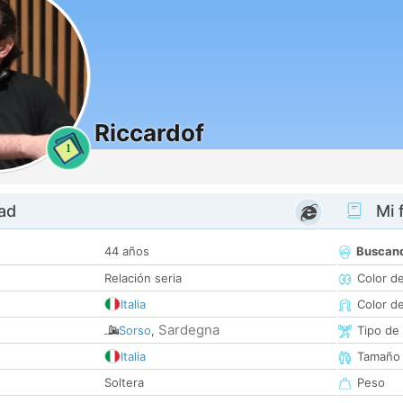
Riccardof
1
dad
Mi f
44 años
Buscan
Relación seria
Color d
Italia
Color d
Sardegna
Sorso
,
Tipo de
Italia
Tamaño
Soltera
Peso