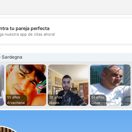
tra tu pareja perfecta
💖
ga nuestra app de citas ahora!
💕
e Sardegna
55 años
28 años
61 años
Arzachena
Nuoro
Olbia