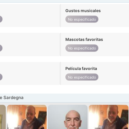
Gustos musicales
o
No especificado
Mascotas favoritas
o
No especificado
Película favorita
o
No especificado
e Sardegna