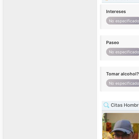
Intereses
No especificad
Paseo
No especificad
Tomar alcohol?
No especificad
Citas Hombr