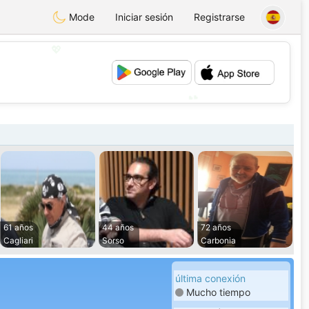
Mode
Iniciar sesión
Registrarse
💖
💕
61 años
44 años
72 años
Cagliari
Sorso
Carbonia
última conexión
Mucho tiempo