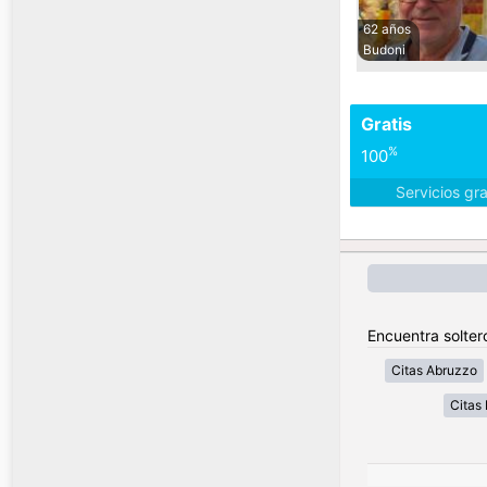
62 años
Budoni
Gratis
%
100
Servicios gr
Encuentra soltero
Citas Abruzzo
Citas 