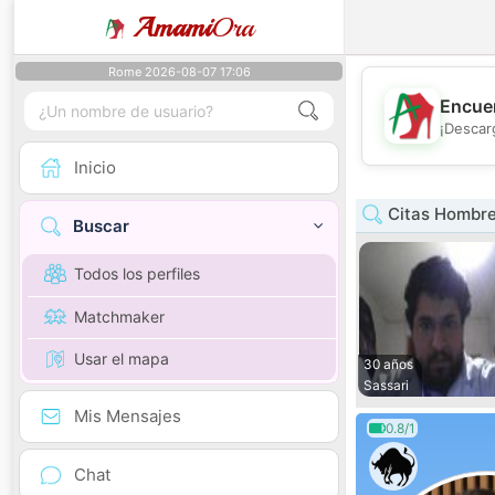
Amami
Ora
Rome 2026-08-07 17:06
Encuen
¡Descar
Inicio
Citas Hombr
Buscar
Todos los perfiles
Matchmaker
Usar el mapa
30 años
Sassari
Mis Mensajes
0.8/1
Chat