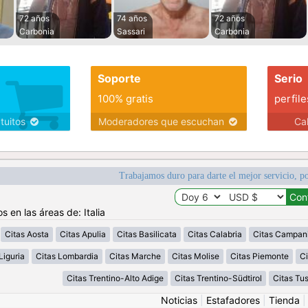
72 años
74 años
72 años
Carbonia
Sassari
Carbonia
Soporte
Serio
100% gratis
perfile
atuitos
Moderadores que escuchan
Ca
Trabajamos duro para darte el mejor servicio, po
s en las áreas de: Italia
Citas Aosta
Citas Apulia
Citas Basilicata
Citas Calabria
Citas Campan
Liguria
Citas Lombardia
Citas Marche
Citas Molise
Citas Piemonte
Ci
Citas Trentino-Alto Adige
Citas Trentino-Südtirol
Citas Tu
Noticias
|
Estafadores
|
Tienda