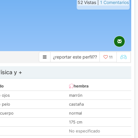
52 Vistas |
1 Comentarios
¿reportar este perfil??
11
ísica y +
do
hembra
e ojos
marrón
e pelo
castaña
 cuerpo
normal
175 cm
No especificado