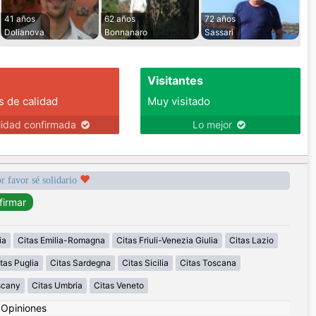
41 años
62 años
72 años
Dolianova
Bonnanaro
Sassari
Visitantes
s de calidad
Muy visitado
lidad confirmada
Lo mejor
r favor sé solidario
ia
Citas Emilia-Romagna
Citas Friuli-Venezia Giulia
Citas Lazio
tas Puglia
Citas Sardegna
Citas Sicilia
Citas Toscana
scany
Citas Umbria
Citas Veneto
|
Opiniones