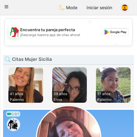
Amami
Ora
Toggle
Mode
Iniciar sesión
navigation
💖
Encuentra tu pareja perfecta
💖
¡Descarga nuestra app de citas ahora!
💕
💕
Citas Mujer Sicilia
41 años
38 años
51 años
Palermo
Enna
Palermo
0.9/1