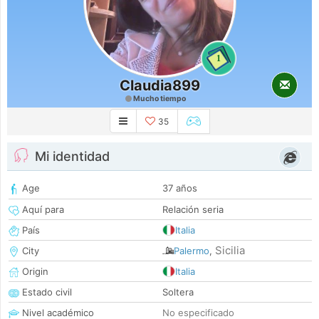
1
Claudia899
Mucho tiempo
35
Mi identidad
Age
37 años
Aquí para
Relación seria
País
Italia
Sicilia
City
Palermo
,
Origin
Italia
Estado civil
Soltera
Nivel académico
No especificado