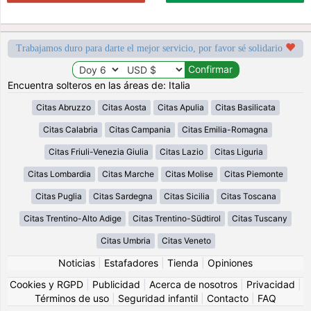
Trabajamos duro para darte el mejor servicio, por favor sé solidario
Encuentra solteros en las áreas de: Italia
Citas Abruzzo
Citas Aosta
Citas Apulia
Citas Basilicata
Citas Calabria
Citas Campania
Citas Emilia-Romagna
Citas Friuli-Venezia Giulia
Citas Lazio
Citas Liguria
Citas Lombardia
Citas Marche
Citas Molise
Citas Piemonte
Citas Puglia
Citas Sardegna
Citas Sicilia
Citas Toscana
Citas Trentino-Alto Adige
Citas Trentino-Südtirol
Citas Tuscany
Citas Umbria
Citas Veneto
Noticias
|
Estafadores
|
Tienda
|
Opiniones
Cookies y RGPD
|
Publicidad
|
Acerca de nosotros
|
Privacidad
|
Términos de uso
|
Seguridad infantil
|
Contacto
|
FAQ