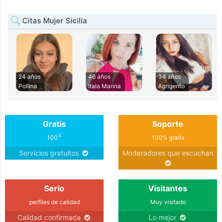
Citas Mujer Sicilia
24 años
46 años
34 años
Pollina
Itala Marina
Agrigento
Gratis
Soporte
%
100
100% gratis
Servicios gratuitos
Moderadores que escuchan
Serio
Visitantes
perfiles de calidad
Muy visitado
Calidad confirmada
Lo mejor