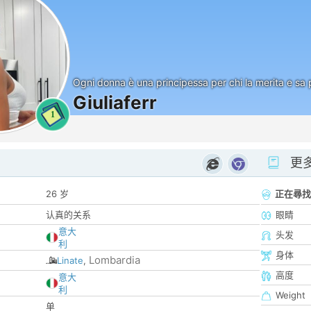
Ogni donna è una principessa per chi la merita e sa p
Giuliaferr
1
更
26 岁
正在尋找
认真的关系
眼睛
意大
头发
利
身体
Lombardia
Linate
,
高度
意大
利
Weight
单