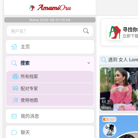
Amami
Ora
Rome 2026-08-07 05:09
寻找你
立即下
主页
遇到 女人 Lomb
搜索
所有档案
配对专家
使用地图
46 岁
Milan
我的消息
0.6/1
聊天