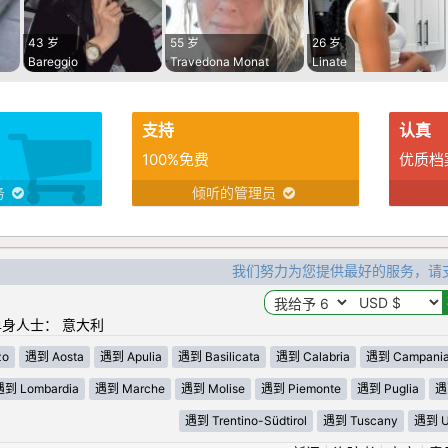
43 岁
55 岁
26 岁
Bareggio
Travedona Monat
Linate
支持
认真
100%免费
优质档
务
倾听的管理员
我们努力为您提供最好的服务，请
身人士： 意大利
zo
遇到 Aosta
遇到 Apulia
遇到 Basilicata
遇到 Calabria
遇到 Campani
遇到 Lombardia
遇到 Marche
遇到 Molise
遇到 Piemonte
遇到 Puglia
遇
遇到 Trentino-Südtirol
遇到 Tuscany
遇到 U