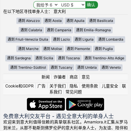
在以下地区寻找单身人士： 意大利
遇到 Abruzzo
遇到 Aosta
遇到 Apulia
遇到 Basilicata
遇到 Calabria
遇到 Campania
遇到 Emilia-Romagna
遇到 Friuli-Venezia Giulia
遇到 Lazio
遇到 Liguria
遇到 Lombardia
遇到 Marche
遇到 Molise
遇到 Piemonte
遇到 Puglia
遇到 Sardegna
遇到 Sicilia
遇到 Toscana
遇到 Trentino-Alto Adige
遇到 Trentino-Südtirol
遇到 Tuscany
遇到 Umbria
遇到 Veneto
新闻
|
诈骗者
|
商店
|
意见
Cookie和GDPR
|
广告
|
关于我们
|
隐私
|
使用条款
|
儿童安全
|
联
系我们
|
常见问题
免费意大利交友平台 - 遇见全意大利的单身人士
欢迎来到意大利值得信赖的真挚联系社区。Amamiora.it汇集从罗马
到米兰，从那不勒斯到佛罗伦萨的意大利单身人士，为友谊、陪伴和