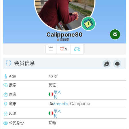
1
Calippone80
長時間
9
会员信息
Age
46 岁
搜索
友谊
意大
国家
利
Campania
城市
Arenella
,
意大
起源
利
公民身份
互动