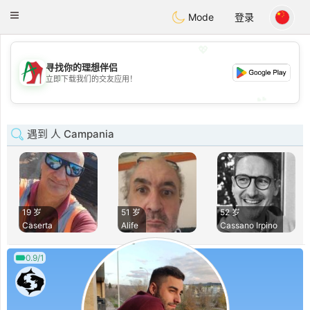
Amami
Ora
Toggle
Mode
登录
navigation
💖
寻找你的理想伴侣
💖
立即下载我们的交友应用！
💕
💕
遇到 人 Campania
19 岁
51 岁
52 岁
Caserta
Alife
Cassano Irpino
0.9/1