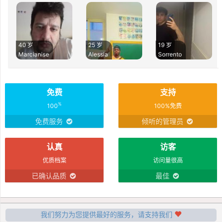
40 岁
25 岁
19 岁
Marcianise
Alessia
Sorrento
免费
支持
%
100
100%免费
免费服务
倾听的管理员
认真
访客
优质档案
访问量很高
已确认品质
最佳
我们努力为您提供最好的服务，请支持我们