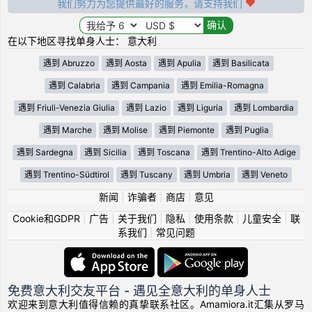
我们努力为您提供最好的服务，请支持我们
在以下地区寻找单身人士： 意大利
遇到 Abruzzo
遇到 Aosta
遇到 Apulia
遇到 Basilicata
遇到 Calabria
遇到 Campania
遇到 Emilia-Romagna
遇到 Friuli-Venezia Giulia
遇到 Lazio
遇到 Liguria
遇到 Lombardia
遇到 Marche
遇到 Molise
遇到 Piemonte
遇到 Puglia
遇到 Sardegna
遇到 Sicilia
遇到 Toscana
遇到 Trentino-Alto Adige
遇到 Trentino-Südtirol
遇到 Tuscany
遇到 Umbria
遇到 Veneto
新闻
|
诈骗者
|
商店
|
意见
Cookie和GDPR
|
广告
|
关于我们
|
隐私
|
使用条款
|
儿童安全
|
联
系我们
|
常见问题
免费意大利交友平台 - 遇见全意大利的单身人士
欢迎来到意大利值得信赖的真挚联系社区。Amamiora.it汇集从罗马