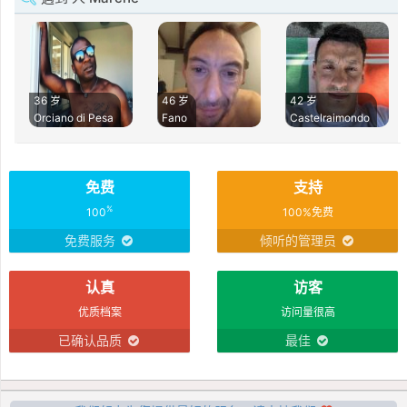
36 岁
46 岁
42 岁
Orciano di Pesa
Fano
Castelraimondo
免费
支持
%
100
100%免费
免费服务
倾听的管理员
认真
访客
优质档案
访问量很高
已确认品质
最佳