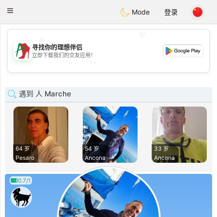
Amami
Ora
Toggle
Mode
登录
navigation
💖
寻找你的理想伴侣
💕
立即下载我们的交友应用！
💕
💖
遇到 人 Marche
64 岁
54 岁
33 岁
Pesaro
Ancona
Ancona
0.7/1