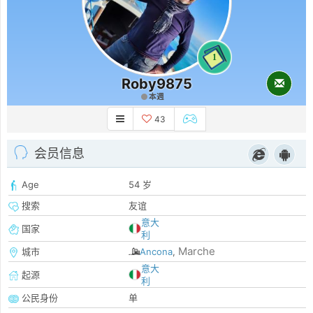
1
Roby9875
本週
43
会员信息
Age
54 岁
搜索
友谊
意大
国家
利
Marche
城市
Ancona
,
意大
起源
利
公民身份
单