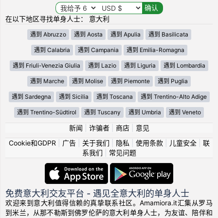
在以下地区寻找单身人士： 意大利
遇到 Abruzzo
遇到 Aosta
遇到 Apulia
遇到 Basilicata
遇到 Calabria
遇到 Campania
遇到 Emilia-Romagna
遇到 Friuli-Venezia Giulia
遇到 Lazio
遇到 Liguria
遇到 Lombardia
遇到 Marche
遇到 Molise
遇到 Piemonte
遇到 Puglia
遇到 Sardegna
遇到 Sicilia
遇到 Toscana
遇到 Trentino-Alto Adige
遇到 Trentino-Südtirol
遇到 Tuscany
遇到 Umbria
遇到 Veneto
新闻
|
诈骗者
|
商店
|
意见
Cookie和GDPR
|
广告
|
关于我们
|
隐私
|
使用条款
|
儿童安全
|
联
系我们
|
常见问题
免费意大利交友平台 - 遇见全意大利的单身人士
欢迎来到意大利值得信赖的真挚联系社区。Amamiora.it汇集从罗马
到米兰，从那不勒斯到佛罗伦萨的意大利单身人士，为友谊、陪伴和