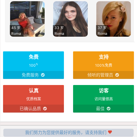
45 岁
33 岁
37 岁
Roma
Roma
Roma
免费
支持
%
100
100%免费
免费服务
倾听的管理员
认真
访客
优质档案
访问量很高
已确认品质
最佳
我们努力为您提供最好的服务，请支持我们