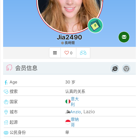
0
Jia2490
長時間
0
会员信息
Age
30 岁
搜索
认真的关系
意大
国家
利
Lazio
城市
Anzio
,
摩納
起源
哥
公民身份
单