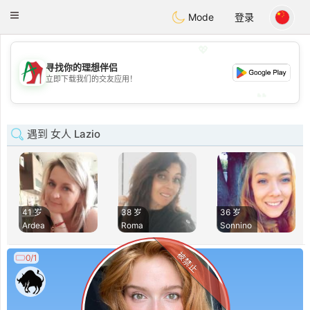
Amami
Ora
Toggle
Mode
登录
navigation
💖
寻找你的理想伴侣
💖
立即下载我们的交友应用！
💕
💕
遇到 女人 Lazio
41 岁
38 岁
36 岁
Ardea
Roma
Sonnino
被禁止
0/1