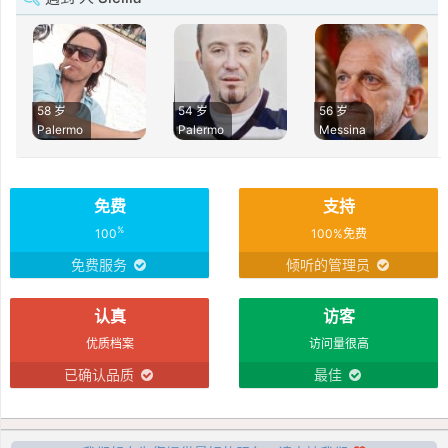
58 岁
54 岁
56 岁
Palermo
Palermo
Messina
免费
支持
%
100
100%免费
免费服务
倾听的管理员
认真
访客
优质档案
访问量很高
已确认品质
最佳