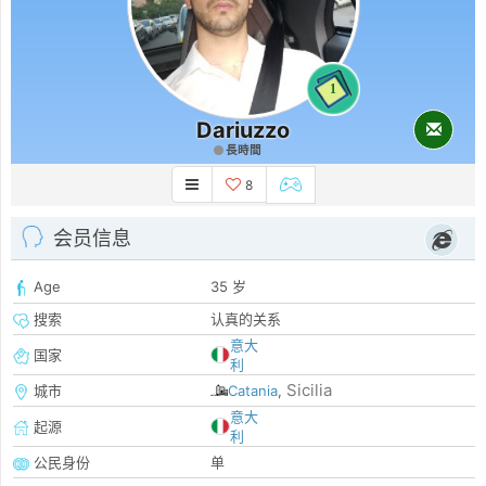
1
Dariuzzo
長時間
8
会员信息
Age
35 岁
搜索
认真的关系
意大
国家
利
Sicilia
城市
Catania
,
意大
起源
利
公民身份
单