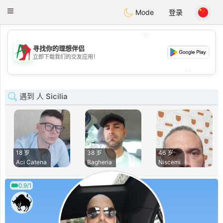
Amami
Ora
Toggle
Mode
登录
navigation
💖
寻找你的理想伴侣
💖
立即下载我们的交友应用！
💕
💕
遇到 人 Sicilia
18 岁
38 岁
46 岁
Aci Catena
Bagheria
Niscemi
0.9/1