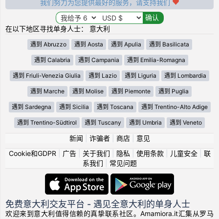
我们努力为您提供最好的服务，请支持我们
在以下地区寻找单身人士： 意大利
遇到 Abruzzo
遇到 Aosta
遇到 Apulia
遇到 Basilicata
遇到 Calabria
遇到 Campania
遇到 Emilia-Romagna
遇到 Friuli-Venezia Giulia
遇到 Lazio
遇到 Liguria
遇到 Lombardia
遇到 Marche
遇到 Molise
遇到 Piemonte
遇到 Puglia
遇到 Sardegna
遇到 Sicilia
遇到 Toscana
遇到 Trentino-Alto Adige
遇到 Trentino-Südtirol
遇到 Tuscany
遇到 Umbria
遇到 Veneto
新闻
|
诈骗者
|
商店
|
意见
Cookie和GDPR
|
广告
|
关于我们
|
隐私
|
使用条款
|
儿童安全
|
联
系我们
|
常见问题
免费意大利交友平台 - 遇见全意大利的单身人士
欢迎来到意大利值得信赖的真挚联系社区。Amamiora.it汇集从罗马