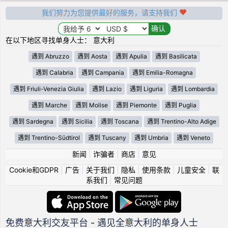
我们努力为您提供最好的服务，请支持我们
在以下地区寻找单身人士： 意大利
遇到 Abruzzo
遇到 Aosta
遇到 Apulia
遇到 Basilicata
遇到 Calabria
遇到 Campania
遇到 Emilia-Romagna
遇到 Friuli-Venezia Giulia
遇到 Lazio
遇到 Liguria
遇到 Lombardia
遇到 Marche
遇到 Molise
遇到 Piemonte
遇到 Puglia
遇到 Sardegna
遇到 Sicilia
遇到 Toscana
遇到 Trentino-Alto Adige
遇到 Trentino-Südtirol
遇到 Tuscany
遇到 Umbria
遇到 Veneto
新闻
|
诈骗者
|
商店
|
意见
Cookie和GDPR
|
广告
|
关于我们
|
隐私
|
使用条款
|
儿童安全
|
联
系我们
|
常见问题
免费意大利交友平台 - 遇见全意大利的单身人士