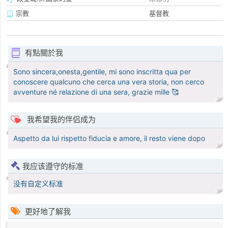
宗教
基督教
有點關於我
Sono sincera,onesta,gentile, mi sono inscritta qua per
conoscere qualcuno che cerca una vera storia, non cerco
avventure né relazione di una sera, grazie mille 🥰
我希望我的伴侣成为
Aspetto da lui rispetto fiducia e amore, il resto viene dopo
我应该遵守的标准
没有自定义标准
更好地了解我