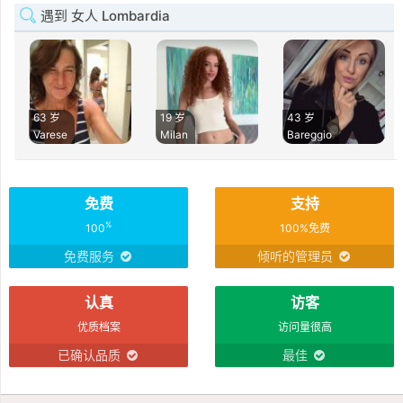
遇到 女人 Lombardia
63 岁
19 岁
43 岁
Varese
Milan
Bareggio
免费
支持
%
100
100%免费
免费服务
倾听的管理员
认真
访客
优质档案
访问量很高
已确认品质
最佳