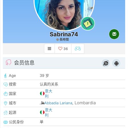
1
Sabrina74
長時間
36
会员信息
Age
39 岁
搜索
认真的关系
意大
国家
利
Lombardia
城市
Abbadia Lariana
,
意大
起源
利
公民身份
单