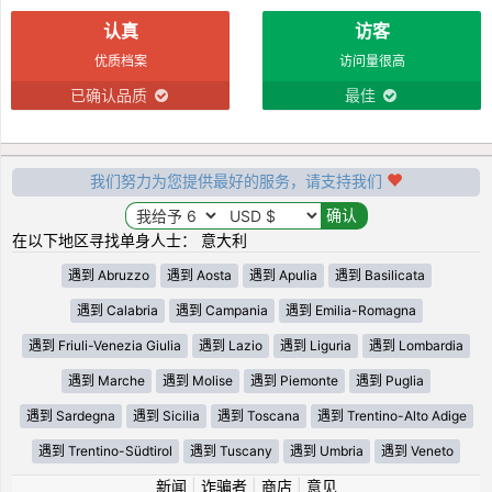
认真
访客
优质档案
访问量很高
已确认品质
最佳
我们努力为您提供最好的服务，请支持我们
在以下地区寻找单身人士： 意大利
遇到 Abruzzo
遇到 Aosta
遇到 Apulia
遇到 Basilicata
遇到 Calabria
遇到 Campania
遇到 Emilia-Romagna
遇到 Friuli-Venezia Giulia
遇到 Lazio
遇到 Liguria
遇到 Lombardia
遇到 Marche
遇到 Molise
遇到 Piemonte
遇到 Puglia
遇到 Sardegna
遇到 Sicilia
遇到 Toscana
遇到 Trentino-Alto Adige
遇到 Trentino-Südtirol
遇到 Tuscany
遇到 Umbria
遇到 Veneto
新闻
|
诈骗者
|
商店
|
意见