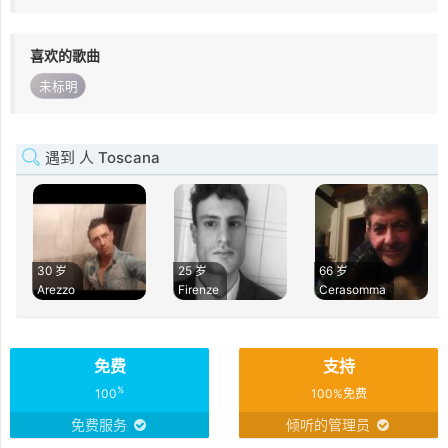
喜欢的歌曲
未标明
遇到 人 Toscana
30 岁
25 岁
66 岁
Arezzo
Firenze
Cerasomma
免费
支持
%
100
100%免费
免费服务
倾听的管理员