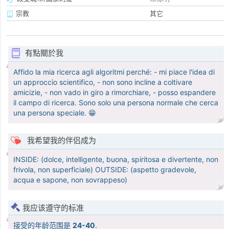
宗教
其它
有點關於我
Affido la mia ricerca agli algoritmi perché: - mi piace l'idea di
un approccio scientifico, - non sono incline a coltivare
amicizie, - non vado in giro a rimorchiare, - posso espandere
il campo di ricerca. Sono solo una persona normale che cerca
una persona speciale. 😁
我希望我的伴侣成为
INSIDE: (dolce, intelligente, buona, spiritosa e divertente, non
frivola, non superficiale) OUTSIDE: (aspetto gradevole,
acqua e sapone, non sovrappeso)
我应该遵守的标准
接受的年龄范围是
24-40
.