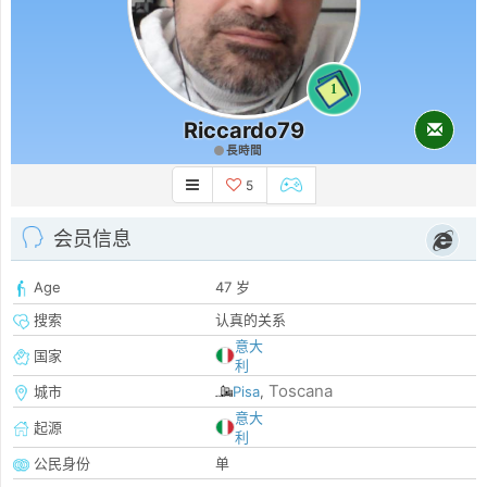
1
Riccardo79
長時間
5
会员信息
Age
47 岁
搜索
认真的关系
意大
国家
利
Toscana
城市
Pisa
,
意大
起源
利
公民身份
单