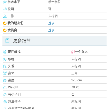
学术水平
学士学位
吸烟
否
工作
未标明
我的朋友们
登录
会员自
登录
更多细节
正在尋找
一个女人
眼睛
未标明
头发
未标明
身体
正常
高度
173 cm
Weight
70 Kg
有孩子们
否
想生孩子
未标明
改变城市/国家的爱
未标明