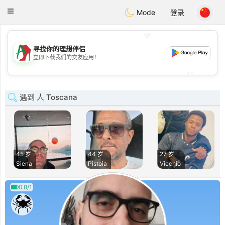
Amami
Ora
Toggle
Mode
登录
navigation
💖
寻找你的理想伴侣
💖
立即下载我们的交友应用！
💕
💕
遇到 人 Toscana
45 岁
44 岁
27 岁
Siena
Pistoia
Vicchio
0.8/1