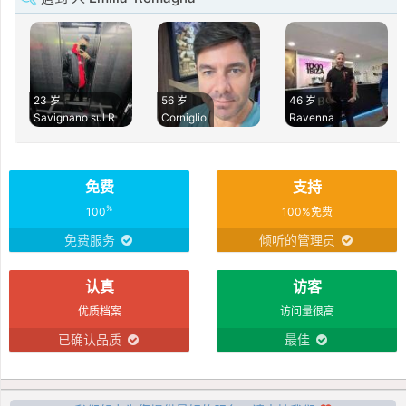
23 岁
56 岁
46 岁
Savignano sul R
Corniglio
Ravenna
免费
支持
%
100
100%免费
免费服务
倾听的管理员
认真
访客
优质档案
访问量很高
已确认品质
最佳