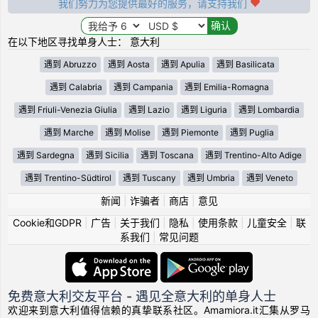
我们努力为您提供最好的服务，请支持我们
在以下地区寻找单身人士： 意大利
遇到 Abruzzo
遇到 Aosta
遇到 Apulia
遇到 Basilicata
遇到 Calabria
遇到 Campania
遇到 Emilia-Romagna
遇到 Friuli-Venezia Giulia
遇到 Lazio
遇到 Liguria
遇到 Lombardia
遇到 Marche
遇到 Molise
遇到 Piemonte
遇到 Puglia
遇到 Sardegna
遇到 Sicilia
遇到 Toscana
遇到 Trentino-Alto Adige
遇到 Trentino-Südtirol
遇到 Tuscany
遇到 Umbria
遇到 Veneto
新闻
|
诈骗者
|
商店
|
意见
Cookie和GDPR
|
广告
|
关于我们
|
隐私
|
使用条款
|
儿童安全
|
联
系我们
|
常见问题
免费意大利交友平台 - 遇见全意大利的单身人士
欢迎来到意大利值得信赖的真挚联系社区。Amamiora.it汇集从罗马