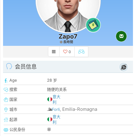
0
Zapo7
長時間
0
会员信息
Age
28 岁
搜索
随便的关系
意大
国家
利
Emilia-Romagna
城市
Forli
,
意大
起源
利
公民身份
单