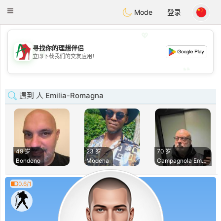
Amami
Ora
Toggle
Mode
登录
navigation
💖
寻找你的理想伴侣
💖
立即下载我们的交友应用！
💕
💕
遇到 人 Emilia-Romagna
49 岁
23 岁
70 岁
Bondeno
Modena
Campagnola Emilia
0.6/1