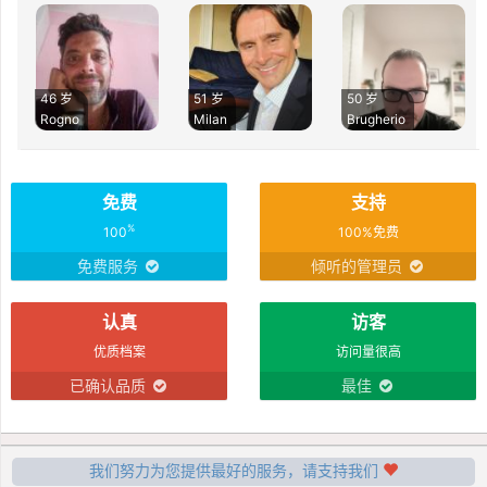
46 岁
51 岁
50 岁
Rogno
Milan
Brugherio
免费
支持
%
100
100%免费
免费服务
倾听的管理员
认真
访客
优质档案
访问量很高
已确认品质
最佳
我们努力为您提供最好的服务，请支持我们