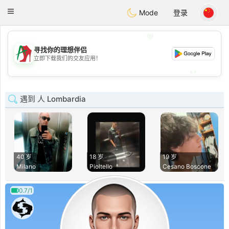
Amami
Ora
Toggle
Mode
登录
navigation
💖
寻找你的理想伴侣
💖
立即下载我们的交友应用！
💕
💕
遇到 人 Lombardia
40 岁
18 岁
19 岁
Milano
Pioltello
Cesano Boscone
0.7/1