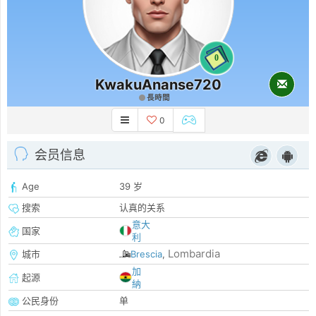
0
KwakuAnanse720
長時間
0
会员信息
Age
39 岁
搜索
认真的关系
意大
国家
利
Lombardia
城市
Brescia
,
加
起源
納
公民身份
单