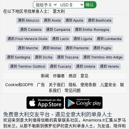
在以下地区寻找单身人士： 意大利
遇到 Abruzzo
遇到 Aosta
遇到 Apulia
遇到 Basilicata
遇到 Calabria
遇到 Campania
遇到 Emilia-Romagna
遇到 Friuli-Venezia Giulia
遇到 Lazio
遇到 Liguria
遇到 Lombardia
遇到 Marche
遇到 Molise
遇到 Piemonte
遇到 Puglia
遇到 Sardegna
遇到 Sicilia
遇到 Toscana
遇到 Trentino-Alto Adige
遇到 Trentino-Südtirol
遇到 Tuscany
遇到 Umbria
遇到 Veneto
新闻
|
诈骗者
|
商店
|
意见
Cookie和GDPR
|
广告
|
关于我们
|
隐私
|
使用条款
|
儿童安全
|
联
系我们
|
常见问题
免费意大利交友平台 - 遇见全意大利的单身人士
欢迎来到意大利值得信赖的真挚联系社区。Amamiora.it汇集从罗马
到米兰，从那不勒斯到佛罗伦萨的意大利单身人士，为友谊、陪伴和