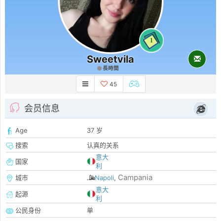
1
Sweetvila
長時間
45
会员信息
Age
37 岁
搜索
认真的关系
意大
国家
利
Campania
城市
Napoli
,
意大
起源
利
公民身份
单