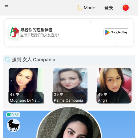
Amami
Ora
Toggle
Mode
登录
navigation
💖
寻找你的理想伴侣
💖
立即下载我们的交友应用！
💕
💕
遇到 女人 Campania
43 岁
39 岁
49 岁
Mugnano Di Napoli
Palma Campania
Angri
0.6/1