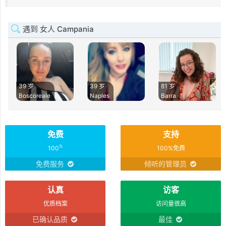
遇到 女人 Campania
39 岁
39 岁
81 岁
Boscoreale
Naples
Barra
免费
支持
%
100
100%免费
免费服务
倾听的管理员
认真
访客
优质档案
访问量很高
已确认品质
最佳