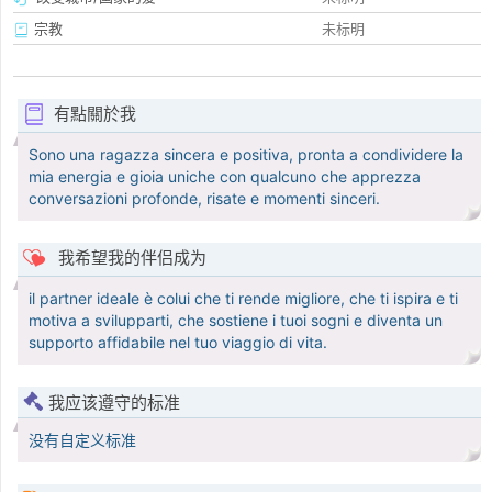
宗教
未标明
有點關於我
Sono una ragazza sincera e positiva, pronta a condividere la
mia energia e gioia uniche con qualcuno che apprezza
conversazioni profonde, risate e momenti sinceri.
我希望我的伴侣成为
il partner ideale è colui che ti rende migliore, che ti ispira e ti
motiva a svilupparti, che sostiene i tuoi sogni e diventa un
supporto affidabile nel tuo viaggio di vita.
我应该遵守的标准
没有自定义标准