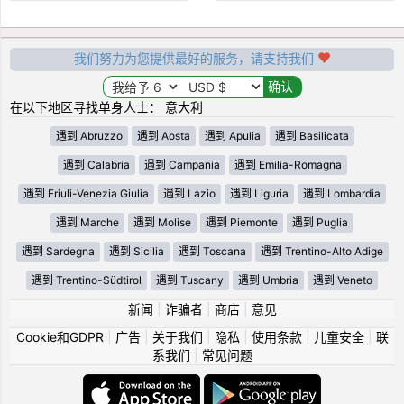
我们努力为您提供最好的服务，请支持我们
在以下地区寻找单身人士： 意大利
遇到 Abruzzo
遇到 Aosta
遇到 Apulia
遇到 Basilicata
遇到 Calabria
遇到 Campania
遇到 Emilia-Romagna
遇到 Friuli-Venezia Giulia
遇到 Lazio
遇到 Liguria
遇到 Lombardia
遇到 Marche
遇到 Molise
遇到 Piemonte
遇到 Puglia
遇到 Sardegna
遇到 Sicilia
遇到 Toscana
遇到 Trentino-Alto Adige
遇到 Trentino-Südtirol
遇到 Tuscany
遇到 Umbria
遇到 Veneto
新闻
|
诈骗者
|
商店
|
意见
Cookie和GDPR
|
广告
|
关于我们
|
隐私
|
使用条款
|
儿童安全
|
联
系我们
|
常见问题