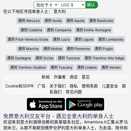
在以下地区寻找单身人士： 意大利
遇到 Abruzzo
遇到 Aosta
遇到 Apulia
遇到 Basilicata
遇到 Calabria
遇到 Campania
遇到 Emilia-Romagna
遇到 Friuli-Venezia Giulia
遇到 Lazio
遇到 Liguria
遇到 Lombardia
遇到 Marche
遇到 Molise
遇到 Piemonte
遇到 Puglia
遇到 Sardegna
遇到 Sicilia
遇到 Toscana
遇到 Trentino-Alto Adige
遇到 Trentino-Südtirol
遇到 Tuscany
遇到 Umbria
遇到 Veneto
新闻
|
诈骗者
|
商店
|
意见
Cookie和GDPR
|
广告
|
关于我们
|
隐私
|
使用条款
|
儿童安全
|
联
系我们
|
常见问题
免费意大利交友平台 - 遇见全意大利的单身人士
欢迎来到意大利值得信赖的真挚联系社区。Amamiora.it汇集从罗马
到米兰，从那不勒斯到佛罗伦萨的意大利单身人士，为友谊、陪伴和