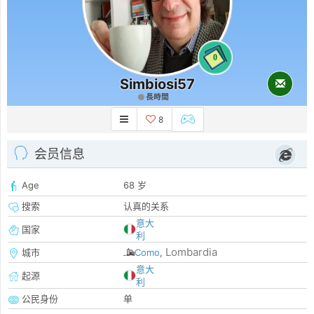
0
Simbiosi57
長時間
8
会员信息
Age
68 岁
搜索
认真的关系
意大
国家
利
Lombardia
城市
Como
,
意大
起源
利
公民身份
单