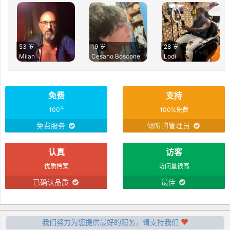
53 岁
19 岁
28 岁
Milan
Cesano Boscone
Lodi
免费
支持
%
100
100%免费
免费服务
倾听的管理员
认真
访客
优质档案
访问量很高
已确认品质
最佳
我们努力为您提供最好的服务，请支持我们