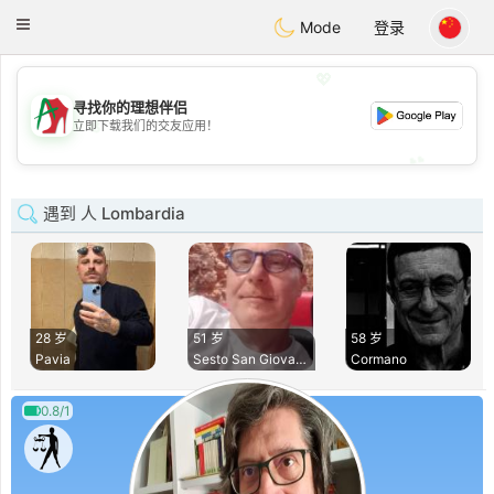
Amami
Ora
Toggle
Mode
登录
navigation
💖
寻找你的理想伴侣
💖
立即下载我们的交友应用！
💕
💕
遇到 人 Lombardia
28 岁
51 岁
58 岁
Pavia
Sesto San Giovanni
Cormano
0.8/1