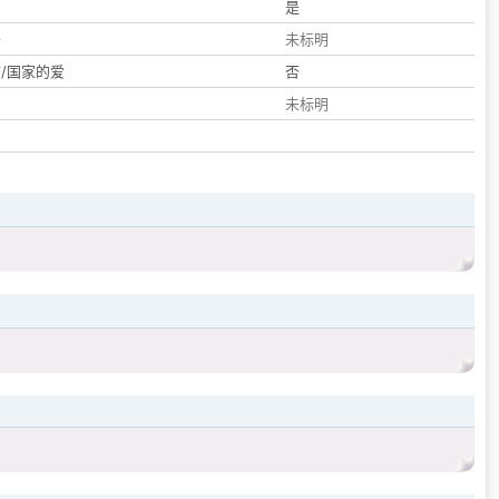
们
是
子
未标明
/国家的爱
否
未标明