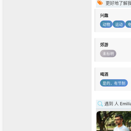
更好地了解
兴趣
动物
运动
郊游
未标明
喝酒
是的，有节制
遇到 人 Emili