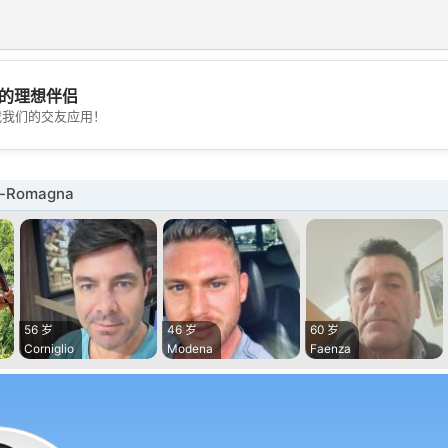
的理想伴侣
💖
载我们的交友应用！
💕
a-Romagna
56 岁
46 岁
60 岁
Corniglio
Modena
Faenza