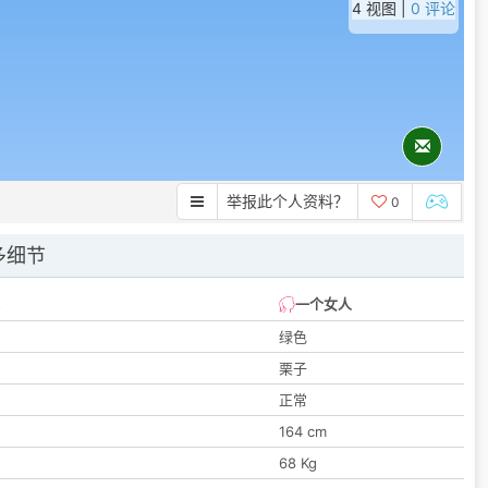
4 视图 |
0 评论
举报此个人资料？
0
多细节
一个女人
绿色
栗子
正常
164 cm
68 Kg