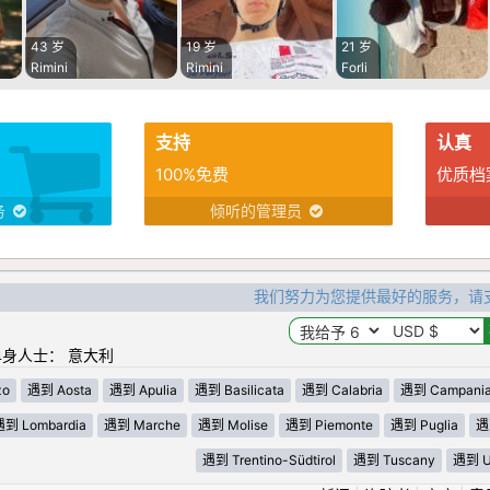
43 岁
19 岁
21 岁
Rimini
Rimini
Forli
支持
认真
100%免费
优质档
务
倾听的管理员
我们努力为您提供最好的服务，请
身人士： 意大利
zo
遇到 Aosta
遇到 Apulia
遇到 Basilicata
遇到 Calabria
遇到 Campani
遇到 Lombardia
遇到 Marche
遇到 Molise
遇到 Piemonte
遇到 Puglia
遇
遇到 Trentino-Südtirol
遇到 Tuscany
遇到 U