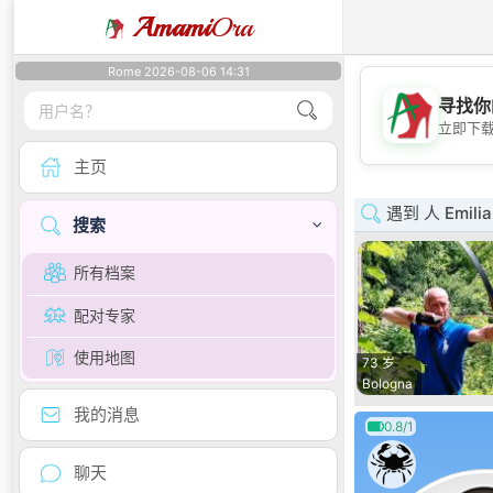
Amami
Ora
Rome 2026-08-06 14:31
寻找你
立即下
主页
遇到 人 Emili
搜索
所有档案
配对专家
使用地图
73 岁
Bologna
我的消息
0.8/1
聊天