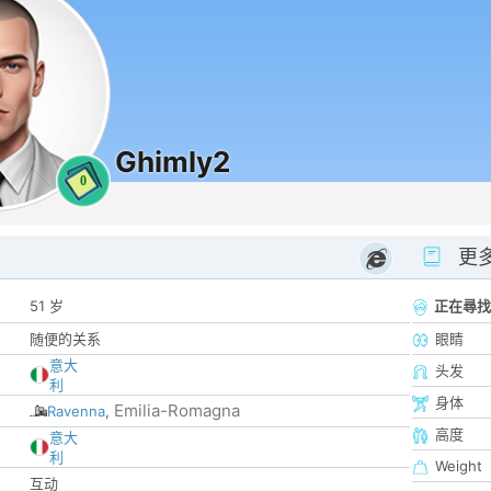
Ghimly2
0
更
51 岁
正在尋找
随便的关系
眼睛
意大
头发
利
身体
Emilia-Romagna
Ravenna
,
高度
意大
利
Weight
互动