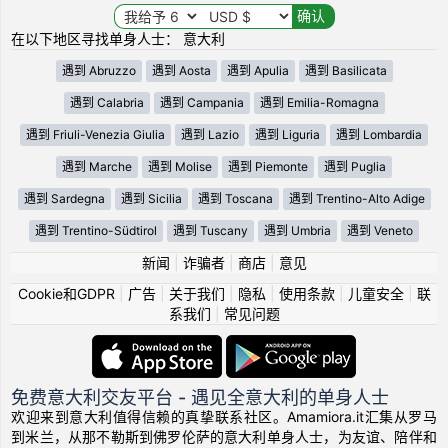
在以下地区寻找单身人士： 意大利
遇到 Abruzzo
遇到 Aosta
遇到 Apulia
遇到 Basilicata
遇到 Calabria
遇到 Campania
遇到 Emilia-Romagna
遇到 Friuli-Venezia Giulia
遇到 Lazio
遇到 Liguria
遇到 Lombardia
遇到 Marche
遇到 Molise
遇到 Piemonte
遇到 Puglia
遇到 Sardegna
遇到 Sicilia
遇到 Toscana
遇到 Trentino-Alto Adige
遇到 Trentino-Südtirol
遇到 Tuscany
遇到 Umbria
遇到 Veneto
新闻
|
诈骗者
|
商店
|
意见
Cookie和GDPR
|
广告
|
关于我们
|
隐私
|
使用条款
|
儿童安全
|
联
系我们
|
常见问题
免费意大利交友平台 - 遇见全意大利的单身人士
欢迎来到意大利值得信赖的真挚联系社区。Amamiora.it汇集从罗马
到米兰，从那不勒斯到佛罗伦萨的意大利单身人士，为友谊、陪伴和