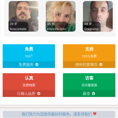
29 岁
35 岁
38 岁
Boscoreale
Altavilla Irpin
Gragnano
免费
支持
%
100
100%免费
免费服务
倾听的管理员
认真
访客
优质档案
访问量很高
已确认品质
最佳
我们努力为您提供最好的服务，请支持我们