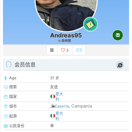
1
Andreas95
長時間
3
会员信息
Age
31 岁
搜索
友谊
意大
国家
利
Campania
城市
Caserta
,
意大
起源
利
公民身份
单