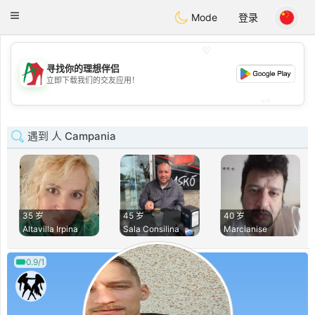
Amami
Ora
Toggle
Mode
登录
navigation
💖
寻找你的理想伴侣
💖
立即下载我们的交友应用！
💕
💕
遇到 人 Campania
35 岁
45 岁
40 岁
Altavilla Irpina
Sala Consilina
Marcianise
0.9/1