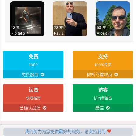
18 岁
28 岁
53 岁
Pioltello
Pavia
Arosio
免费
支持
%
100
100%免费
免费服务
倾听的管理员
认真
访客
优质档案
访问量很高
已确认品质
最佳
我们努力为您提供最好的服务，请支持我们