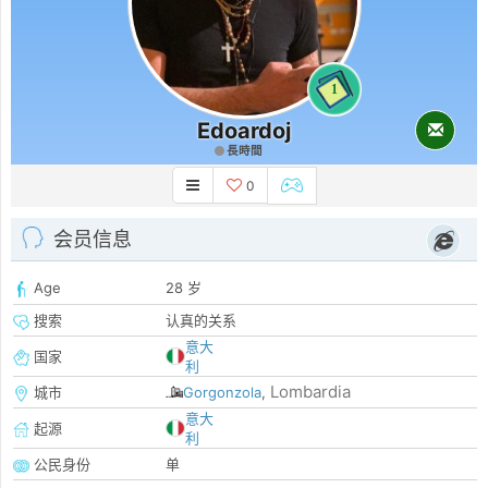
1
Edoardoj
長時間
0
会员信息
Age
28 岁
搜索
认真的关系
意大
国家
利
Lombardia
城市
Gorgonzola
,
意大
起源
利
公民身份
单