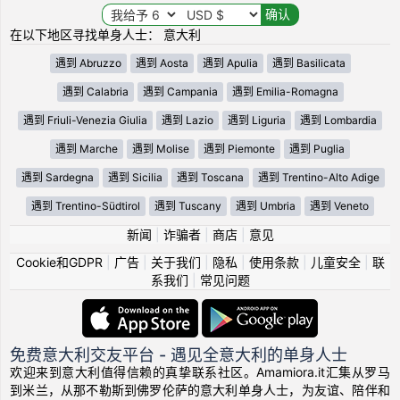
在以下地区寻找单身人士： 意大利
遇到 Abruzzo
遇到 Aosta
遇到 Apulia
遇到 Basilicata
遇到 Calabria
遇到 Campania
遇到 Emilia-Romagna
遇到 Friuli-Venezia Giulia
遇到 Lazio
遇到 Liguria
遇到 Lombardia
遇到 Marche
遇到 Molise
遇到 Piemonte
遇到 Puglia
遇到 Sardegna
遇到 Sicilia
遇到 Toscana
遇到 Trentino-Alto Adige
遇到 Trentino-Südtirol
遇到 Tuscany
遇到 Umbria
遇到 Veneto
新闻
|
诈骗者
|
商店
|
意见
Cookie和GDPR
|
广告
|
关于我们
|
隐私
|
使用条款
|
儿童安全
|
联
系我们
|
常见问题
免费意大利交友平台 - 遇见全意大利的单身人士
欢迎来到意大利值得信赖的真挚联系社区。Amamiora.it汇集从罗马
到米兰，从那不勒斯到佛罗伦萨的意大利单身人士，为友谊、陪伴和