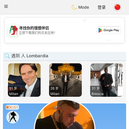
Amami
Ora
Toggle
Mode
登录
navigation
💖
寻找你的理想伴侣
💖
立即下载我们的交友应用！
💕
💕
遇到 人 Lombardia
51 岁
26 岁
31 岁
Milan
Milan
Brescia
0.6/1